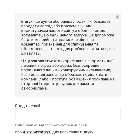
Відгук - це думка або оцінка людей, які бажають
передати досвід або враження іншим
користувачам нашого сайту з обов'язковою
аргументацією залишеного відгука. Це допоможе
багатьом прийняти правильне рішення.
Коментарі призначені для спілкування та
обговорення, а також для роз'яснення питань, що
цікавлять.
Не дозволяється:
використання ненормативної
лексики, погроз або образ; безпосереднє
порівняння з іншими конкуруючими компаніями;
безпідставні заяви, що ображають діяльність
компанії і / або її послуги; розміщення посилань на
сторонні інтернет-ресурси; реклама та
самореклама.
Введіть email:
Ваш e-mail не відображатиметься на сайті
або
Авторизуйтесь
для написання відгуку