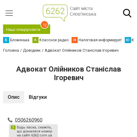
12
Наші спецпроєкти
Б
Бложенька
К
Классное радио
Н
Налоговая информирует
Ю
Юс
Головна
Довідник
Адвокат Олійников Станіслав Ігоревич
Адвокат Олійников Станіслав
Ігоревич
Опис
Відгуки
0506260960
Будь ласка, скажіть,
що дізналися номер
на сайті 6262.com.ua