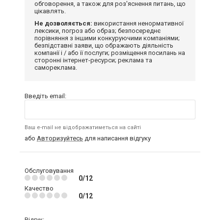
обговорення, а також для роз'яснення питань, що
цікавлять.
Не дозволяється:
використання ненормативної
лексики, погроз або образ; безпосереднє
порівняння з іншими конкуруючими компаніями;
безпідставні заяви, що ображають діяльність
компанії і / або її послуги; розміщення посилань на
сторонні інтернет-ресурси; реклама та
самореклама.
Введіть email:
Ваш e-mail не відображатиметься на сайті
або
Авторизуйтесь
для написання відгуку
Обслуговування
0/12
Качество
0/12
Відгук: