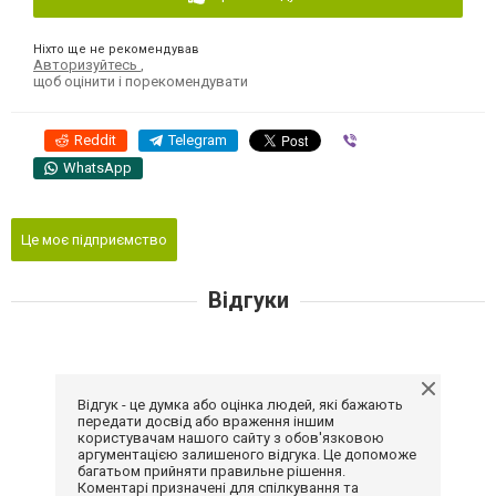
Ніхто ще не рекомендував
Авторизуйтесь
,
щоб оцінити і порекомендувати
Reddit
Telegram
Viber
WhatsApp
Це моє підприємство
Відгуки
Відгук - це думка або оцінка людей, які бажають
передати досвід або враження іншим
користувачам нашого сайту з обов'язковою
аргументацією залишеного відгука. Це допоможе
багатьом прийняти правильне рішення.
Коментарі призначені для спілкування та