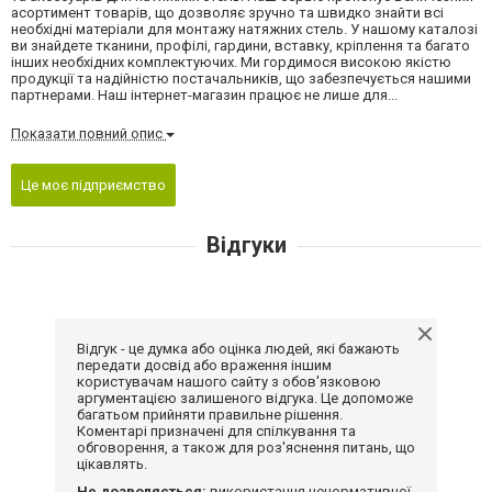
асортимент товарів, що дозволяє зручно та швидко знайти всі
необхідні матеріали для монтажу натяжних стель. У нашому каталозі
ви знайдете тканини, профілі, гардини, вставку, кріплення та багато
інших необхідних комплектуючих. Ми гордимося високою якістю
продукції та надійністю постачальників, що забезпечується нашими
партнерами. Наш інтернет-магазин працює не лише для...
Показати повний опис
Це моє підприємство
Відгуки
Відгук - це думка або оцінка людей, які бажають
передати досвід або враження іншим
користувачам нашого сайту з обов'язковою
аргументацією залишеного відгука. Це допоможе
багатьом прийняти правильне рішення.
Коментарі призначені для спілкування та
обговорення, а також для роз'яснення питань, що
цікавлять.
Не дозволяється:
використання ненормативної