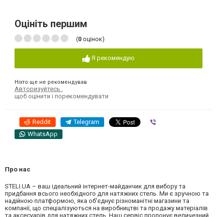
Оцініть першим
(
0
оцінок)
Я рекомендую
Ніхто ще не рекомендував
Авторизуйтесь
,
щоб оцінити і порекомендувати
Reddit
Telegram
Viber
WhatsApp
Про нас
STELI.UA – ваш ідеальний інтернет-майданчик для вибору та
придбання всього необхідного для натяжних стель. Ми є зручною та
надійною платформою, яка об'єднує різноманітні магазини та
компанії, що спеціалізуються на виробництві та продажу матеріалів
та аксесуарів для натяжних стель. Наш сервіс пропонує величезний