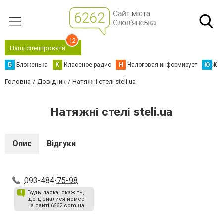
12
Наші спецпроєкти
Б
Бложенька
К
Классное радио
Н
Налоговая информирует
Ю
Юс
Головна
Довідник
Натяжні стелі steli.ua
Натяжні стелі steli.ua
Опис
Відгуки
093-484-75-98
Будь ласка, скажіть,
що дізналися номер
на сайті 6262.com.ua