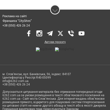
Реклама на сайті
Франшиза "CitySites"
+38 (050) 426 26 24
Автори проєкту
м. Слов’янськ, вул. Банківська, 56, індекс: 84107
Ідентифікатор у Реєстрі R40-05099
info@6262.com.ua
+38 (050) 426 26 24
Допускається цитування матеріалів без отримання попередньої згоди
6262.com.ua за умови розміщення в тексті обов'язкового посилання на
6262.com.ua - Сайт міста Слов'янська. Для інтернет-видань обов'язкове
розміщення прямого, відкритого для пошукових систем гіперпосилання
на цитовані статті не нижче другого абзацу в тексті або в якості джерела.
Порушення виняткових прав переслідується Законом.