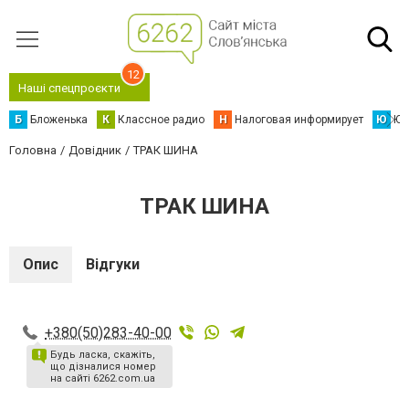
12
Наші спецпроєкти
Б
Бложенька
К
Классное радио
Н
Налоговая информирует
Ю
Юс
Головна
Довідник
ТРАК ШИНА
ТРАК ШИНА
Опис
Відгуки
+380(50)283-40-00
Будь ласка, скажіть,
що дізналися номер
на сайті 6262.com.ua