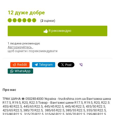
12
дуже добре
(
2
оцінки)
Я рекомендую
1 людина рекомендує
Авторизуйтесь
,
щоб оцінити і порекомендувати
Reddit
Telegram
Viber
WhatsApp
Про нас
ТРАК ШИНА ☎️ 0502834000 Україна - truckshina.com.ua Вантажна шина
R17.5, R19.5, R20, R22.5 Товар - Вантажні шини R17.5, R19.5, R20, R22.5:
455/40 R22.5, 445/65 R22.5, 445/45 R22.5, 445/40 R22.5, 435/50 R22.5,
425/65 R22.5, 385/70 R22.5, 385/65 R22.5, 385/55 R22.5, 355/50 R22.5,
315/80 R22.5, 315/70 R22.5, 315/60 R22.5, 305/70 R22.5, 295/80 R22.5,