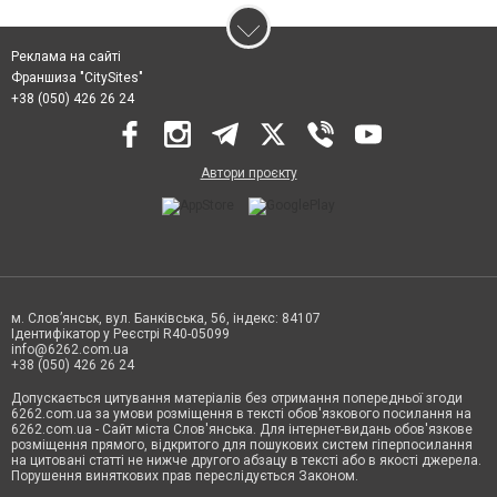
Реклама на сайті
Франшиза "CitySites"
+38 (050) 426 26 24
Автори проєкту
м. Слов’янськ, вул. Банківська, 56, індекс: 84107
Ідентифікатор у Реєстрі R40-05099
info@6262.com.ua
+38 (050) 426 26 24
Допускається цитування матеріалів без отримання попередньої згоди
6262.com.ua за умови розміщення в тексті обов'язкового посилання на
6262.com.ua - Сайт міста Слов'янська. Для інтернет-видань обов'язкове
розміщення прямого, відкритого для пошукових систем гіперпосилання
на цитовані статті не нижче другого абзацу в тексті або в якості джерела.
Порушення виняткових прав переслідується Законом.