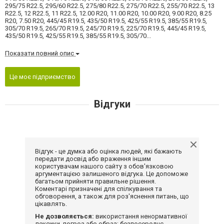
295/75 R22.5, 295/60 R22.5, 275/80 R22.5, 275/70 R22.5, 255/70 R22.5, 13
R22.5, 12 R22.5, 11 R22.5, 12.00 R20, 11.00 R20, 10.00 R20, 9.00 R20, 8.25
R20, 7.50 R20, 445/45 R19.5, 435/50 R19.5, 425/55 R19.5, 385/55 R19.5,
305/70 R19.5, 265/70 R19.5, 245/70 R19.5, 225/70 R19.5, 445/45 R19.5,
435/50 R19.5, 425/55 R19.5, 385/55 R19.5, 305/70...
Показати повний опис
Це моє підприємство
Відгуки
Відгук - це думка або оцінка людей, які бажають
передати досвід або враження іншим
користувачам нашого сайту з обов'язковою
аргументацією залишеного відгука. Це допоможе
багатьом прийняти правильне рішення.
Коментарі призначені для спілкування та
обговорення, а також для роз'яснення питань, що
цікавлять.
Не дозволяється:
використання ненормативної
лексики, погроз або образ; безпосереднє