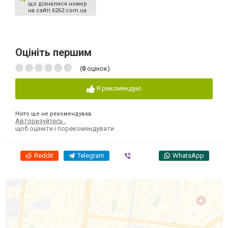
що дізналися номер
на сайті 6262.com.ua
Оцініть першим
(
0
оцінок)
Я рекомендую
Ніхто ще не рекомендував
Авторизуйтесь
,
щоб оцінити і порекомендувати
Reddit
Telegram
Viber
WhatsApp