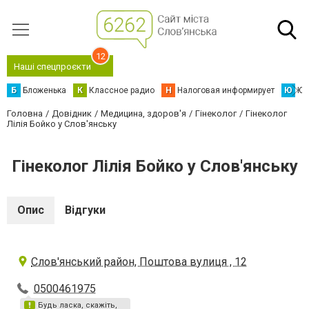
12
Наші спецпроєкти
Б
Бложенька
К
Классное радио
Н
Налоговая информирует
Ю
Юс
Головна
Довідник
Медицина, здоров'я
Гінеколог
Гінеколог
Лілія Бойко у Слов'янську
Гінеколог Лілія Бойко у Слов'янську
Опис
Відгуки
Слов'янський район, Поштова вулиця , 12
0500461975
Будь ласка, скажіть,