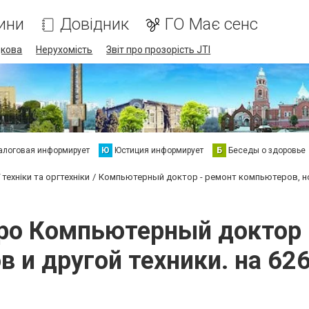
ини
Довідник
ГО Має сенс
дкова
Нерухомість
Звіт про прозорість JTI
алоговая информирует
Ю
Юстиция информирует
Б
Беседы о здоровье
техніки та оргтехніки
Компьютерный доктор - ремонт компьютеров, ноу
про Компьютерный доктор
в и другой техники. на 62