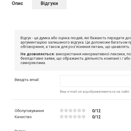
Опис
Відгуки
Відгук - це думка або оцінка людей, які бажають передати 
аргументацією залишеного відгука. Це допоможе багатьом пр
обговорення, а також для роз'яснення питань, що цікавлять.
Не дозволяється:
використання ненормативної лексики, по
безпідставні заяви, що ображають діяльність компанії і / або
самореклама.
Введіть email:
Ваш e-mail не відображатиметься на сайті
Обслуговування
0/12
Качество
0/12