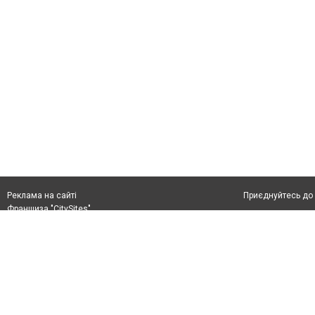
Приєднуйтесь до 
Реклама на сайті
Франшиза "CitySites"
+38 (050) 426 26 24
Автори проєкту
м. Слов’янськ, вул. Банківська, 56, індекс: 84107
Допускається цит
Ідентифікатор у Реєстрі R40-05099
тексті обов'язко
info@6262.com.ua
розміщення прямо
+38 (050) 426 26 24
абзацу в тексті 
Матеріали з плаш