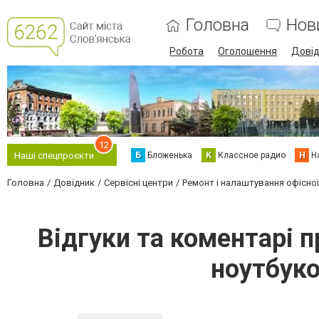
Головна
Нов
Робота
Оголошення
Дові
12
Б
Бложенька
К
Классное радио
Н
Н
Наші спецпроєкти
Головна
Довідник
Сервісні центри
Ремонт і налаштування офісної 
Відгуки та коментарі 
ноутбуко