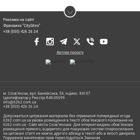
Реклама на сайті
Франшиза "CitySites"
+38 (050) 426 26 24
Автори проєкту
м. Слов’янськ, вул. Банківська, 56, індекс: 84107
Ідентифікатор у Реєстрі R40-05099
info@6262.com.ua
+38 (050) 426 26 24
Допускається цитування матеріалів без отримання попередньої згоди
6262.com.ua за умови розміщення в тексті обов'язкового посилання на
6262.com.ua - Сайт міста Слов'янська. Для інтернет-видань обов'язкове
розміщення прямого, відкритого для пошукових систем гіперпосилання
на цитовані статті не нижче другого абзацу в тексті або в якості джерела.
Порушення виняткових прав переслідується Законом.