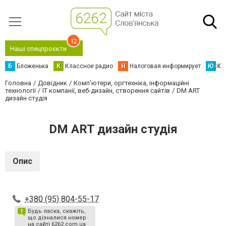
12
Наші спецпроєкти
Б
Бложенька
К
Классное радио
Н
Налоговая информирует
Ю
Юс
Головна
Довідник
Комп’ютери, оргтехніка, інформаційні
технології
IT компанії, веб-дизайн, створення сайтів
DM ART
дизайн студія
DM ART дизайн студія
Опис
+380 (95) 804-55-17
Будь ласка, скажіть,
що дізналися номер
на сайті 6262.com.ua