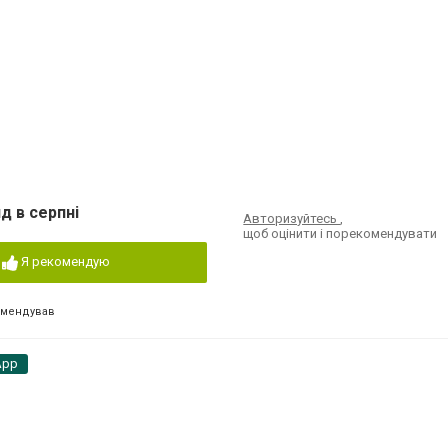
1
д в серпні
Авторизуйтесь
,
щоб оцінити і порекомендувати
Я рекомендую
омендував
App