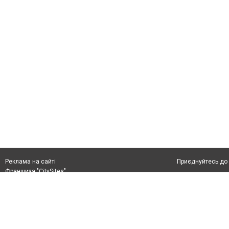
Приєднуйтесь до 
Реклама на сайті
Франшиза "CitySites"
+38 (050) 426 26 24
Автори проєкту
м. Слов’янськ, вул. Банківська, 56, індекс: 84107
Допускається цит
Ідентифікатор у Реєстрі R40-05099
тексті обов'язко
info@6262.com.ua
розміщення прямо