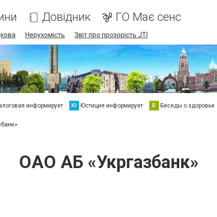
ини
Довідник
ГО Має сенс
дкова
Нерухомість
Звіт про прозорість JTI
алоговая информирует
Ю
Юстиция информирует
Б
Беседы о здоровье
збанк»
ОАО АБ «Укргазбанк»