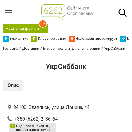
12
Наші спецпроєкти
Б
Бложенька
К
Классное радио
Н
Налоговая информирует
Ю
Юс
Головна
Довідник
Бізнес-послуги, фінанси
Банки
УкрСиббанк
УкрСиббанк
Опис
84100, Славянск, улица Ленина, 44
+380 (6262) 2-86-64
Будь ласка, скажіть,
що дізналися номер