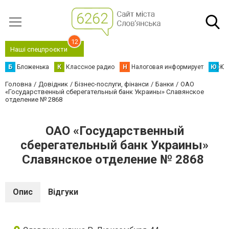
12
Наші спецпроєкти
Б
Бложенька
К
Классное радио
Н
Налоговая информирует
Ю
Юс
Головна
Довідник
Бізнес-послуги, фінанси
Банки
ОАО
«Государственный сберегательный банк Украины» Славянское
отделение № 2868
ОАО «Государственный
сберегательный банк Украины»
Славянское отделение № 2868
Опис
Відгуки