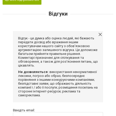
Відгуки
Відгук - це думка або оцінка людей, які бажають
передати досвід або враження іншим
користувачам нашого сайту з обов'язковою
аргументацією залишеного відгука. Це допоможе
багатьом прийняти правильне рішення.
Коментарі призначені для спілкування та
обговорення, а також для роз'яснення питань, що
цікавлять.
Не дозволяється:
використання ненормативної
лексики, погроз або образ; безпосереднє
порівняння з іншими конкуруючими компаніями;
безпідставні заяви, що ображають діяльність
компанії і / або її послуги; розміщення посилань на
сторонні інтернет-ресурси; реклама та
самореклама.
Введіть email: