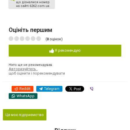
що дізналися номер
на сайті 6262.com.ua
Оцініть першим
(
0
оцінок)
Я рекомендую
Ніхто ще не рекомендував
Авторизуйтесь
,
щоб оцінити і порекомендувати
Reddit
Telegram
Viber
WhatsApp
Це моє підприємство