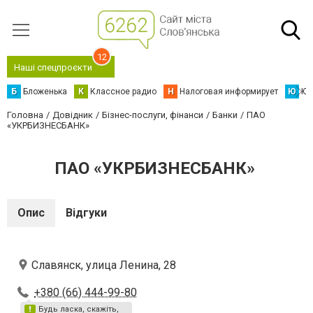
12
Наші спецпроєкти
Б
Бложенька
К
Классное радио
Н
Налоговая информирует
Ю
Юс
Головна
Довідник
Бізнес-послуги, фінанси
Банки
ПАО
«УКРБИЗНЕСБАНК»
ПАО «УКРБИЗНЕСБАНК»
Опис
Відгуки
Славянск, улица Ленина, 28
+380 (66) 444-99-80
Будь ласка, скажіть,