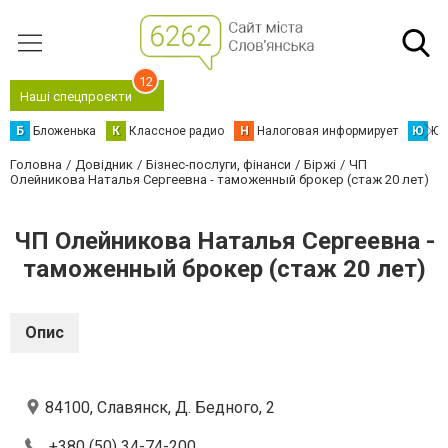
12
Наші спецпроєкти
Б
Бложенька
К
Классное радио
Н
Налоговая информирует
Ю
Юс
Головна
Довідник
Бізнес-послуги, фінанси
Біржі
ЧП
Олейникова Наталья Сергеевна - таможенный брокер (стаж 20 лет)
ЧП Олейникова Наталья Сергеевна -
таможенный брокер (стаж 20 лет)
Опис
84100, Славянск, Д. Бедного, 2
+380 (50) 34-74-200