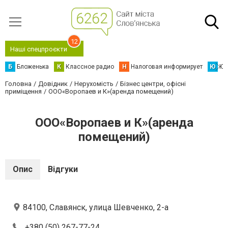
12
Наші спецпроєкти
Б
Бложенька
К
Классное радио
Н
Налоговая информирует
Ю
Юс
Головна
Довідник
Нерухомість
Бізнес центри, офісні
приміщення
ООО«Воропаев и К»(аренда помещений)
ООО«Воропаев и К»(аренда
помещений)
Опис
Відгуки
84100, Славянск, улица Шевченко, 2-а
+380 (50) 267-77-24