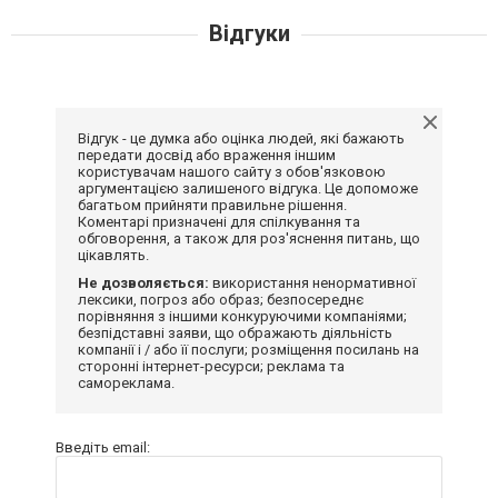
Відгуки
Відгук - це думка або оцінка людей, які бажають
передати досвід або враження іншим
користувачам нашого сайту з обов'язковою
аргументацією залишеного відгука. Це допоможе
багатьом прийняти правильне рішення.
Коментарі призначені для спілкування та
обговорення, а також для роз'яснення питань, що
цікавлять.
Не дозволяється:
використання ненормативної
лексики, погроз або образ; безпосереднє
порівняння з іншими конкуруючими компаніями;
безпідставні заяви, що ображають діяльність
компанії і / або її послуги; розміщення посилань на
сторонні інтернет-ресурси; реклама та
самореклама.
Введіть email: