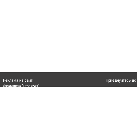
Приєднуйтесь до 
Реклама на сайті
Франшиза "CitySites"
+38 (050) 426 26 24
Автори проєкту
м. Слов’янськ, вул. Банківська, 56, індекс: 84107
Допускається цит
Ідентифікатор у Реєстрі R40-05099
тексті обов'язко
info@6262.com.ua
розміщення прямо
+38 (050) 426 26 24
абзацу в тексті 
Матеріали з плаш