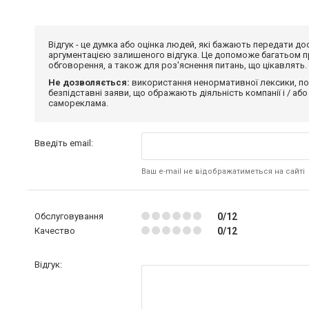
Відгук - це думка або оцінка людей, які бажають передати 
аргументацією залишеного відгука. Це допоможе багатьом пр
обговорення, а також для роз'яснення питань, що цікавлять.
Не дозволяється:
використання ненормативної лексики, по
безпідставні заяви, що ображають діяльність компанії і / або
самореклама.
Введіть email:
Ваш e-mail не відображатиметься на сайті
Обслуговування
0/12
Качество
0/12
Відгук: