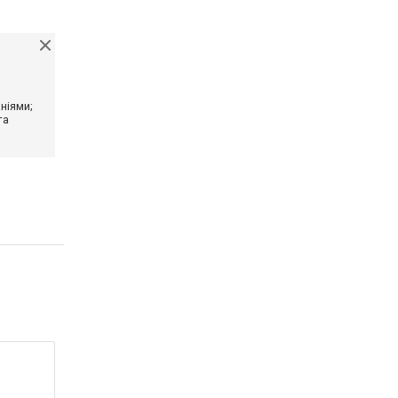
ніями;
та