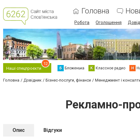
Головна
Нов
Робота
Оголошення
Дові
12
Б
Бложенька
К
Классное радио
Н
Н
Наші спецпроєкти
Головна
Довідник
Бізнес-послуги, фінанси
Менеджмент і консалт
Рекламно-про
Опис
Відгуки