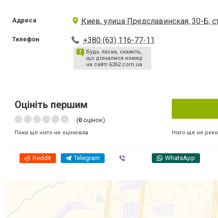
Адреса
Киев, улица Предславинская, 30-Б, с
Телефон
+380 (63) 116-77-11
Будь ласка, скажіть,
що дізналися номер
на сайті 6262.com.ua
Оцініть першим
(
0
оцінок)
Ніхто ще не рек
Поки ще ніхто не оцінював
Reddit
Telegram
Viber
WhatsApp