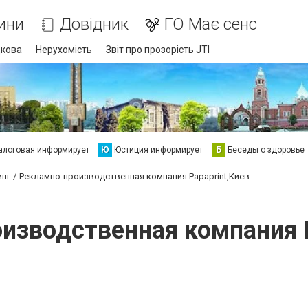
ини
Довідник
ГО Має сенс
дкова
Нерухомість
Звіт про прозорість JTI
алоговая информирует
Ю
Юстиция информирует
Б
Беседы о здоровье
инг
Рекламно-производственная компания Papaprint,Киев
изводственная компания P