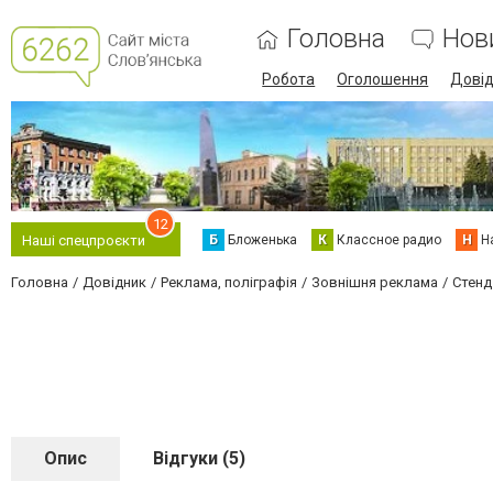
Головна
Нов
Робота
Оголошення
Дові
12
Б
Бложенька
К
Классное радио
Н
Н
Наші спецпроєкти
Головна
Довідник
Реклама, поліграфія
Зовнішня реклама
Стенд
Опис
Відгуки (5)