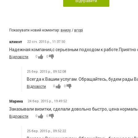
Відправити
Показувати новий коментар:
внизу
/
вгорі
клиент
22 січ. 2015 р., 11:37:50
Надежная компания,с серьезным подходом к работе.Приятно 
0
0
Відповісти
25 бер. 2015 р., 09:52:08
Всегда к Вашим услугам. Обращайтесь, будем рады В
0
0
Відповісти
Марина
24 бер. 2015 р., 19:49:52
Заказывали визитки, сделали довольно быстро, цена нормаль
0
0
Відповісти
25 бер. 2015 р., 09:52:22