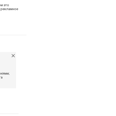
ом это
я рекламное
ніями;
та