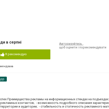
ди в серпні
Авторизуйтесь
,
щоб оцінити і порекомендувати
Я рекомендую
омендував
App
успех Преимущества рекламы на информационных стендах на подъездах:
 рекламных контактов; - возможность подробного описания характерис
 территории и аудитории; - стабильность и статичность рекламного мат