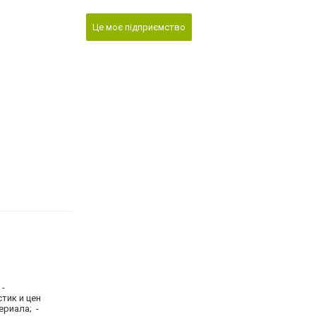
Це моє підприємство
 -
тик и цен
ериала; -