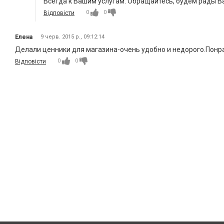
Всегда к Вашим услугам. Обращайтесь, будем рады В
0
0
Відповісти
Елена
9 черв. 2015 р., 09:12:14
Делали ценники для магазина-очень удобно и недорого.Понра
0
0
Відповісти