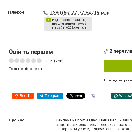
Телефон
+380 (66) 27-77-847 Роман
Будь ласка, скажіть,
що дізналися номер
на сайті 6262.com.ua
Оцініть першим
2 перегля
(
0
оцінок)
Поки ще ніхто не оцінював
Ніхто ще не рек
Reddit
Telegram
Viber
Whats
Про нас
Реклама на подъездах Наша цель - Ваш 
заметность рекламы; - высокая частота
товара или услуги; - значительный охват