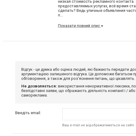
низкая стоимость рекламного контакта.
предоставляемых услугах, всё время ст
сделать? Ведь уличные объявления част
п...
Показати повний опис
Відгук - це думка або оцінка людей, які бажають передати 
аргументацією залишеного відгука. Це допоможе багатьом пр
обговорення, а також для роз'яснення питань, що цікавлять.
Не дозволяється:
використання ненормативної лексики, по
безпідставні заяви, що ображають діяльність компанії і / або
самореклама.
Введіть email:
Ваш e-mail не відображатиметься на сайті