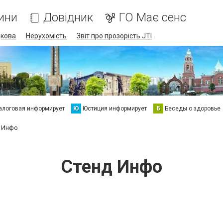
ини
Довідник
ГО Має сенс
дкова
Нерухомість
Звіт про прозорість JTI
алоговая информирует
Ю
Юстиция информирует
Б
Беседы о здоровье
 Инфо
Стенд Инфо