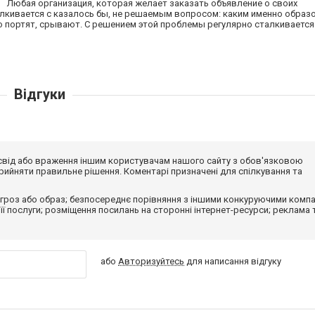
 Любая организация, которая желает заказать объявление о своих
алкивается с казалось бы, не решаемым вопросом: каким именно образ
о портят, срывают. С решением этой проблемы регулярно сталкиваетс
Відгуки
досвід або враження іншим користувачам нашого сайту з обов'язковою
ийняти правильне рішення. Коментарі призначені для спілкування та
гроз або образ; безпосереднє порівняння з іншими конкуруючими компа
 її послуги; розміщення посилань на сторонні інтернет-ресурси; реклама 
або
Авторизуйтесь
для написання відгуку