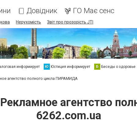
ини
Довідник
ГО Має сенс
дкова
Нерухомість
Звіт про прозорість JTI
алоговая информирует
Ю
Юстиция информирует
Б
Беседы о здоровье
ное агентство полного цикла ПИРАМИДА
о Рекламное агентство п
6262.com.ua