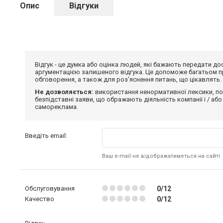
Опис
Відгуки
Відгук - це думка або оцінка людей, які бажають передати 
аргументацією залишеного відгука. Це допоможе багатьом пр
обговорення, а також для роз'яснення питань, що цікавлять.
Не дозволяється:
використання ненормативної лексики, по
безпідставні заяви, що ображають діяльність компанії і / або
самореклама.
Введіть email:
Ваш e-mail не відображатиметься на сайті
Обслуговування
0/12
Качество
0/12