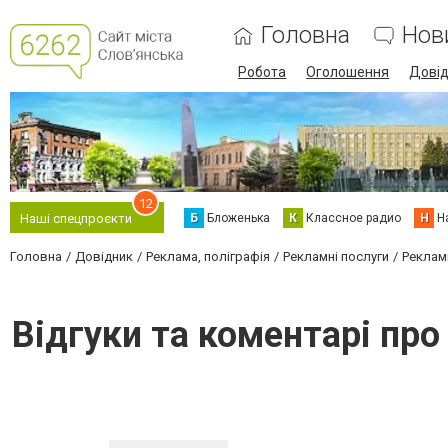
Головна
Нов
Робота
Оголошення
Дові
12
Б
Бложенька
К
Классное радио
Н
Н
Наші спецпроєкти
Головна
Довідник
Реклама, поліграфія
Рекламні послуги
Реклам
Відгуки та коментарі пр