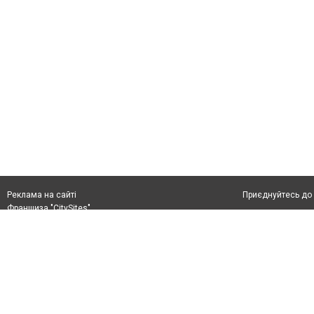
Приєднуйтесь до 
Реклама на сайті
Франшиза "CitySites"
+38 (050) 426 26 24
Автори проєкту
м. Слов’янськ, вул. Банківська, 56, індекс: 84107
Допускається цит
Ідентифікатор у Реєстрі R40-05099
тексті обов'язко
info@6262.com.ua
розміщення прямо
+38 (050) 426 26 24
абзацу в тексті 
Матеріали з плаш