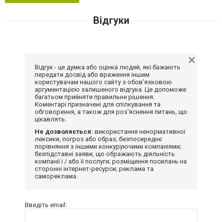
Відгуки
Відгук - це думка або оцінка людей, які бажають
передати досвід або враження іншим
користувачам нашого сайту з обов'язковою
аргументацією залишеного відгука. Це допоможе
багатьом прийняти правильне рішення.
Коментарі призначені для спілкування та
обговорення, а також для роз'яснення питань, що
цікавлять.
Не дозволяється:
використання ненормативної
лексики, погроз або образ; безпосереднє
порівняння з іншими конкуруючими компаніями;
безпідставні заяви, що ображають діяльність
компанії і / або її послуги; розміщення посилань на
сторонні інтернет-ресурси; реклама та
самореклама.
Введіть email: