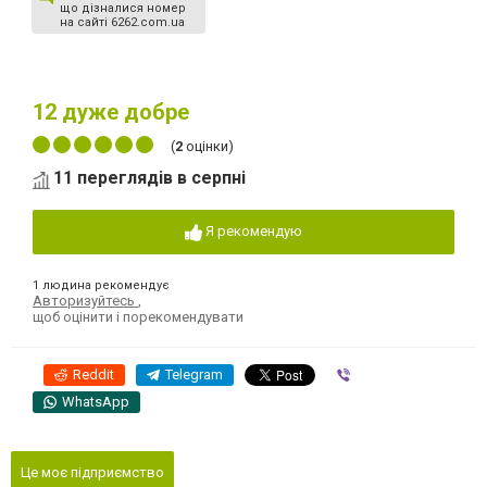
що дізналися номер
на сайті 6262.com.ua
12
дуже добре
(
2
оцінки)
11 переглядів в серпні
Я рекомендую
1 людина рекомендує
Авторизуйтесь
,
щоб оцінити і порекомендувати
Reddit
Telegram
Viber
WhatsApp
Це моє підприємство