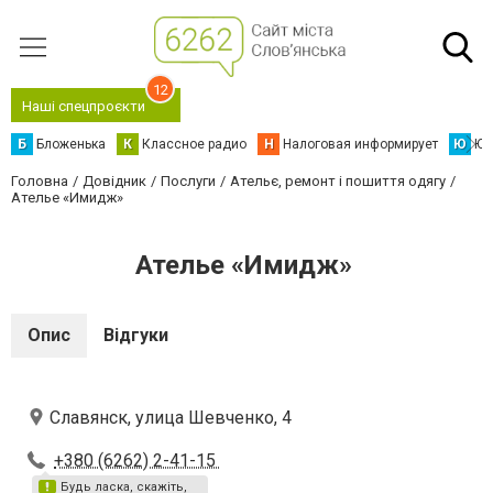
12
Наші спецпроєкти
Б
Бложенька
К
Классное радио
Н
Налоговая информирует
Ю
Юс
Головна
Довідник
Послуги
Ательє, ремонт і пошиття одягу
Ателье «Имидж»
Ателье «Имидж»
Опис
Відгуки
Славянск, улица Шевченко, 4
+380 (6262) 2-41-15
Будь ласка, скажіть,