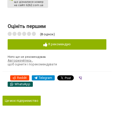
що дізналися номер
на сайті 6262.com.ua
Оцініть першим
(
0
оцінок)
Я рекомендую
Ніхто ще не рекомендував
Авторизуйтесь
,
щоб оцінити і порекомендувати
Reddit
Telegram
Viber
WhatsApp
Це моє підприємство