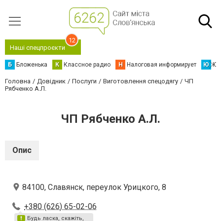
12
Наші спецпроєкти
Б
Бложенька
К
Классное радио
Н
Налоговая информирует
Ю
Юс
Головна
Довідник
Послуги
Виготовлення спецодягу
ЧП
Рябченко А.Л.
ЧП Рябченко А.Л.
Опис
84100, Славянск, переулок Урицкого, 8
+380 (626) 65-02-06
Будь ласка, скажіть,