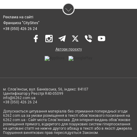
Реклама на сайті
Франшиза "CitySites"
+38 (050) 426 26 24
Автори проєкту
м. Слов’янськ, вул. Банківська, 56, індекс: 84107
Ідентифікатор у Реєстрі R40-05099
info@6262.com.ua
+38 (050) 426 26 24
Допускається цитування матеріалів без отримання попередньої згоди
6262.com.ua за умови розміщення в тексті обов'язкового посилання на
6262.com.ua - Сайт міста Слов'янська. Для інтернет-видань обов'язкове
розміщення прямого, відкритого для пошукових систем гіперпосилання
на цитовані статті не нижче другого абзацу в тексті або в якості джерела.
Порушення виняткових прав переслідується Законом.