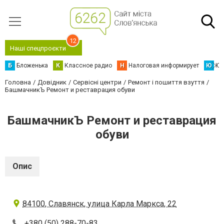
12
Наші спецпроєкти
Б
Бложенька
К
Классное радио
Н
Налоговая информирует
Ю
Юс
Головна
Довідник
Сервісні центри
Ремонт і пошиття взуття
БашмачникЪ Ремонт и реставрация обуви
БашмачникЪ Ремонт и реставрация
обуви
Опис
84100, Славянск, улица Карла Маркса, 22
+380 (50) 288-70-83