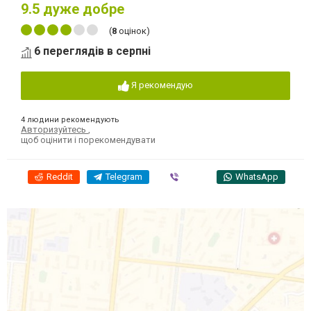
9.5
дуже добре
(
8
оцінок)
6 переглядів в серпні
Я рекомендую
4 людини рекомендують
Авторизуйтесь
,
щоб оцінити і порекомендувати
Reddit
Telegram
Viber
WhatsApp