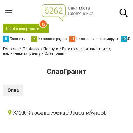
12
Наші спецпроєкти
Б
Бложенька
К
Классное радио
Н
Налоговая информирует
Ю
Юс
Головна
Довідник
Послуги
Виготовлення пам'ятників,
пам'ятники із граніту
СлавГранит
СлавГранит
Опис
84100, Славянск, улица Р.Люксембург, 60