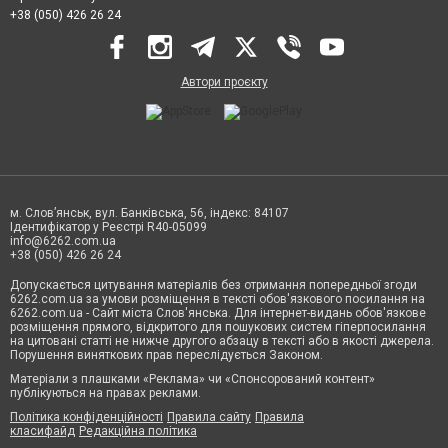
+38 (050) 426 26 24
Автори проєкту
м. Слов’янськ, вул. Банківська, 56, індекс: 84107
Ідентифікатор у Реєстрі R40-05099
info@6262.com.ua
+38 (050) 426 26 24
Допускається цитування матеріалів без отримання попередньої згоди
6262.com.ua за умови розміщення в тексті обов'язкового посилання на
6262.com.ua - Сайт міста Слов'янська. Для інтернет-видань обов'язкове
розміщення прямого, відкритого для пошукових систем гіперпосилання
на цитовані статті не нижче другого абзацу в тексті або в якості джерела.
Порушення виняткових прав переслідується Законом.
Матеріали з плашками «Реклама» чи «Спонсорований контент»
публікуються на правах реклами.
Політика конфіденційності
Правила сайту
Правила
класифайд
Редакційна політика