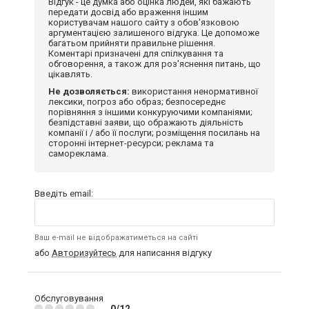
Відгук - це думка або оцінка людей, які бажають
передати досвід або враження іншим
користувачам нашого сайту з обов'язковою
аргументацією залишеного відгука. Це допоможе
багатьом прийняти правильне рішення.
Коментарі призначені для спілкування та
обговорення, а також для роз'яснення питань, що
цікавлять.
Не дозволяється:
використання ненормативної
лексики, погроз або образ; безпосереднє
порівняння з іншими конкуруючими компаніями;
безпідставні заяви, що ображають діяльність
компанії і / або її послуги; розміщення посилань на
сторонні інтернет-ресурси; реклама та
самореклама.
Введіть email:
Ваш e-mail не відображатиметься на сайті
або
Авторизуйтесь
для написання відгуку
Обслуговування