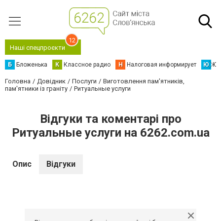
12
Наші спецпроєкти
Б
Бложенька
К
Классное радио
Н
Налоговая информирует
Ю
Юс
Головна
Довідник
Послуги
Виготовлення пам'ятників,
пам'ятники із граніту
Ритуальные услуги
Відгуки та коментарі про
Ритуальные услуги на 6262.com.ua
Опис
Відгуки