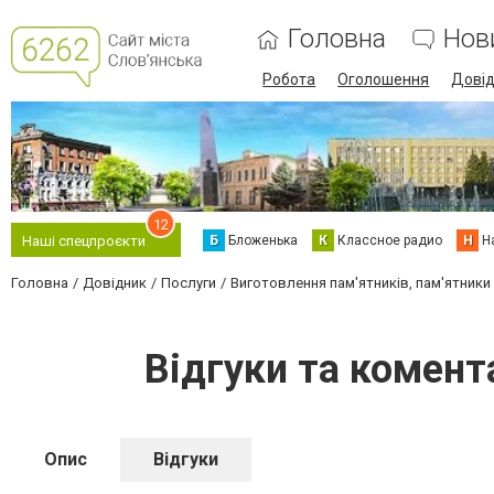
Головна
Нов
Робота
Оголошення
Дові
12
Б
Бложенька
К
Классное радио
Н
Н
Наші спецпроєкти
Головна
Довідник
Послуги
Виготовлення пам'ятників, пам'ятники і
Відгуки та комент
Опис
Відгуки