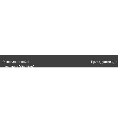
Приєднуйтесь до 
Реклама на сайті
Франшиза "CitySites"
+38 (050) 426 26 24
Автори проєкту
м. Слов’янськ, вул. Банківська, 56, індекс: 84107
Допускається цит
Ідентифікатор у Реєстрі R40-05099
тексті обов'язко
info@6262.com.ua
розміщення прямо
+38 (050) 426 26 24
абзацу в тексті 
Матеріали з плаш
Політика конфіде