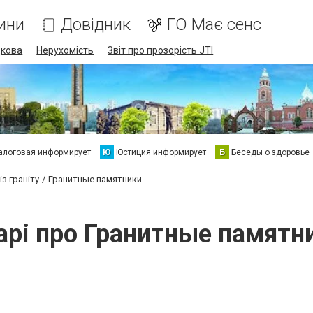
ини
Довідник
ГО Має сенс
дкова
Нерухомість
Звіт про прозорість JTI
алоговая информирует
Ю
Юстиция информирует
Б
Беседы о здоровье
з граніту
Гранитные памятники
арі про Гранитные памятн