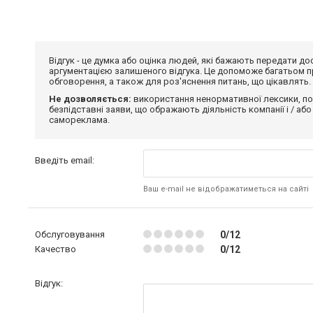
Відгук - це думка або оцінка людей, які бажають передати 
аргументацією залишеного відгука. Це допоможе багатьом пр
обговорення, а також для роз'яснення питань, що цікавлять.
Не дозволяється:
використання ненормативної лексики, по
безпідставні заяви, що ображають діяльність компанії і / або
самореклама.
Введіть email:
Ваш e-mail не відображатиметься на сайті
Обслуговування
0/12
Качество
0/12
Відгук: