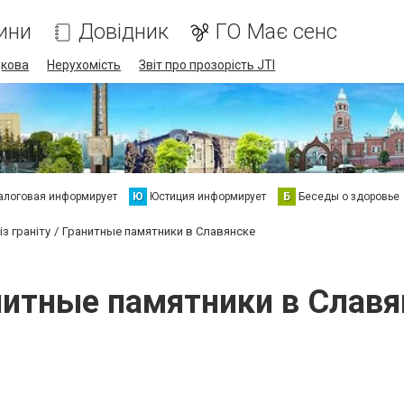
ини
Довідник
ГО Має сенс
дкова
Нерухомість
Звіт про прозорість JTI
алоговая информирует
Ю
Юстиция информирует
Б
Беседы о здоровье
з граніту
Гранитные памятники в Славянске
нитные памятники в Славя