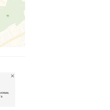
ніями;
та