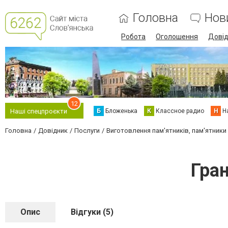
Головна
Нов
Робота
Оголошення
Дові
12
Б
Бложенька
К
Классное радио
Н
Н
Наші спецпроєкти
Головна
Довідник
Послуги
Виготовлення пам'ятників, пам'ятники і
Гра
Опис
Відгуки (5)