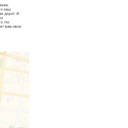
зкие,
то наш
ак дорог. И
ых
то. Но
ет вам свои