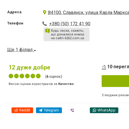
Адреса
84100, Славянск, улица Карла Маркса
Телефон
+380 (50) 172 41 90
Будь ласка, скажіть,
що дізналися номер
на сайті 6262.com.ua
Ще 1 філіал
12
дуже добре
10 перегл
(
6
оцінок)
Високі оцінки користувачів за
Качество
3 людини реком
Reddit
Telegram
Viber
WhatsApp