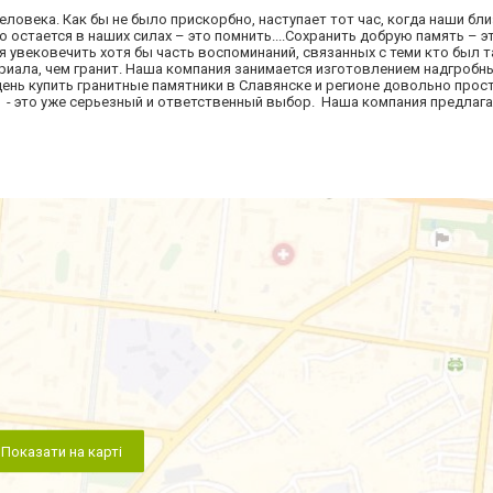
еловека. Как бы не было прискорбно, наступает тот час, когда наши бли
 остается в наших силах – это помнить....Сохранить добрую память – э
 увековечить хотя бы часть воспоминаний, связанных с теми кто был т
риала, чем гранит. Наша компания занимается изготовлением надгробн
день купить гранитные памятники в Славянске и регионе довольно прос
 - это уже серьезный и ответственный выбор. Наша компания предлага
Показати на карті