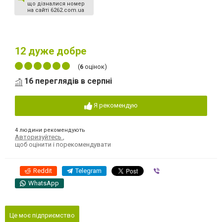
що дізналися номер
на сайті 6262.com.ua
12
дуже добре
(
6
оцінок)
16 переглядів в серпні
Я рекомендую
4 людини рекомендують
Авторизуйтесь
,
щоб оцінити і порекомендувати
Reddit
Telegram
Viber
WhatsApp
Це моє підприємство