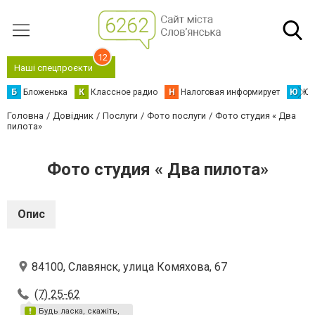
12
Наші спецпроєкти
Б
Бложенька
К
Классное радио
Н
Налоговая информирует
Ю
Юс
Головна
Довідник
Послуги
Фото послуги
Фото студия « Два
пилота»
Фото студия « Два пилота»
Опис
84100, Славянск, улица Комяхова, 67
(7) 25-62
Будь ласка, скажіть,