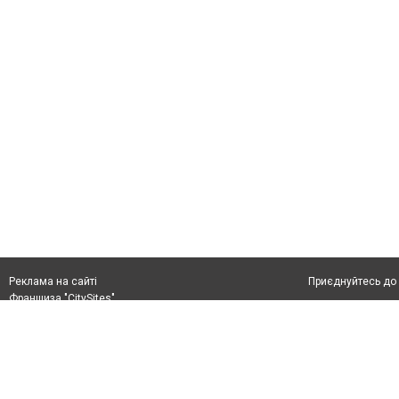
Приєднуйтесь до 
Реклама на сайті
Франшиза "CitySites"
+38 (050) 426 26 24
Автори проєкту
м. Слов’янськ, вул. Банківська, 56, індекс: 84107
Допускається цит
Ідентифікатор у Реєстрі R40-05099
тексті обов'язко
info@6262.com.ua
розміщення прямо