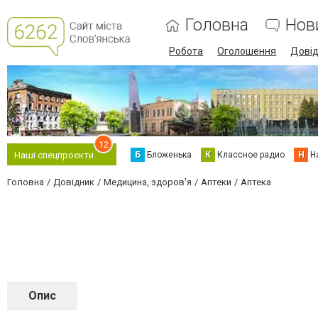
Головна
Нов
Робота
Оголошення
Дові
12
Б
Бложенька
К
Классное радио
Н
Н
Наші спецпроєкти
Головна
Довідник
Медицина, здоров'я
Аптеки
Аптека
Опис