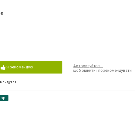
-а
Авторизуйтесь
,
Я рекомендую
щоб оцінити і порекомендувати
омендував
App