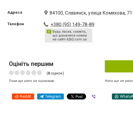
Адреса
84100, Славянск, улица Комяхова, 71
Телефон
+380 (95) 149-78-89
Будь ласка, скажіть,
що дізналися номер
на сайті 6262.com.ua
Оцініть першим
(
0
оцінок)
Ніхто ще не рек
Поки ще ніхто не оцінював
Reddit
Telegram
Viber
Whats