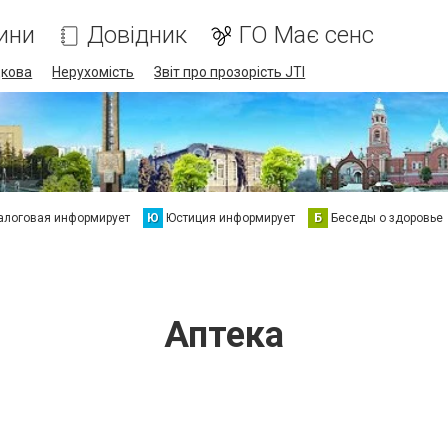
ини
Довідник
ГО Має сенс
дкова
Нерухомість
Звіт про прозорість JTI
алоговая информирует
Ю
Юстиция информирует
Б
Беседы о здоровье
Аптека