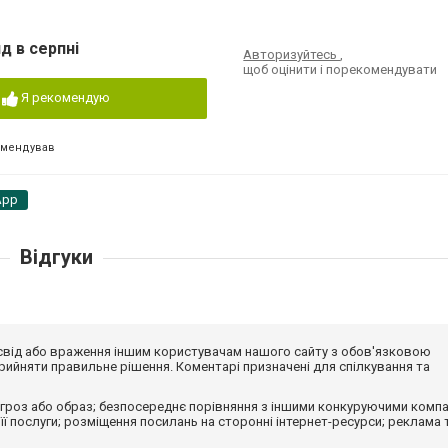
д в серпні
Авторизуйтесь
,
щоб оцінити і порекомендувати
Я рекомендую
омендував
App
Відгуки
досвід або враження іншим користувачам нашого сайту з обов'язковою
ийняти правильне рішення. Коментарі призначені для спілкування та
гроз або образ; безпосереднє порівняння з іншими конкуруючими компа
 її послуги; розміщення посилань на сторонні інтернет-ресурси; реклама 