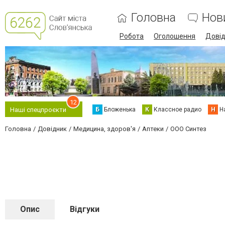
Головна
Нов
Робота
Оголошення
Дові
12
Б
Бложенька
К
Классное радио
Н
Н
Наші спецпроєкти
Головна
Довідник
Медицина, здоров'я
Аптеки
ООО Синтез
Опис
Відгуки