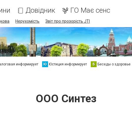
ини
Довідник
ГО Має сенс
дкова
Нерухомість
Звіт про прозорість JTI
алоговая информирует
Ю
Юстиция информирует
Б
Беседы о здоровье
ООО Синтез