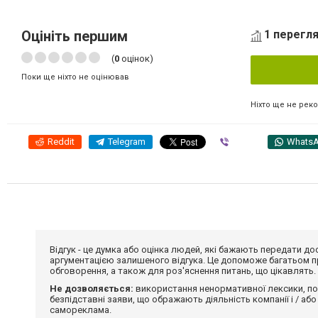
Оцініть першим
1 перегля
(
0
оцінок)
Поки ще ніхто не оцінював
Ніхто ще не рек
Reddit
Telegram
Viber
Whats
Відгук - це думка або оцінка людей, які бажають передати 
аргументацією залишеного відгука. Це допоможе багатьом пр
обговорення, а також для роз'яснення питань, що цікавлять.
Не дозволяється:
використання ненормативної лексики, по
безпідставні заяви, що ображають діяльність компанії і / або
самореклама.