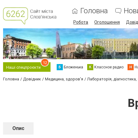
Головна
Нов
Робота
Оголошення
Дові
12
Б
Бложенька
К
Классное радио
Н
Н
Наші спецпроєкти
Головна
Довідник
Медицина, здоров'я
Лабораторія, діагностика,
В
Опис