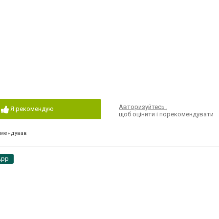
0
Авторизуйтесь
,
Я рекомендую
щоб оцінити і порекомендувати
омендував
App