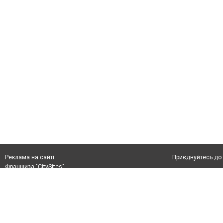
Приєднуйтесь до 
Реклама на сайті
Франшиза "CitySites"
+38 (050) 426 26 24
Автори проєкту
м. Слов’янськ, вул. Банківська, 56, індекс: 84107
Допускається цит
Ідентифікатор у Реєстрі R40-05099
тексті обов'язко
info@6262.com.ua
розміщення прямо