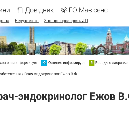
ини
Довідник
ГО Має сенс
дкова
Нерухомість
Звіт про прозорість JTI
алоговая информирует
Ю
Юстиция информирует
Б
Беседы о здоровье
 обстеження
Врач-эндокринолог Ежов В.Ф.
рач-эндокринолог Ежов В.