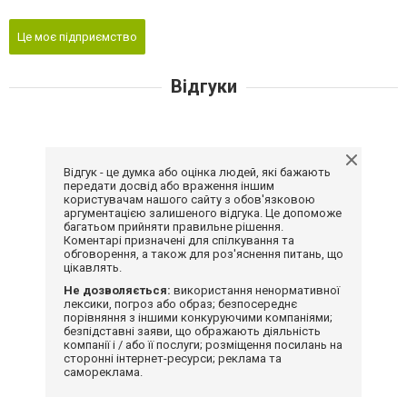
Це моє підприємство
Відгуки
Відгук - це думка або оцінка людей, які бажають
передати досвід або враження іншим
користувачам нашого сайту з обов'язковою
аргументацією залишеного відгука. Це допоможе
багатьом прийняти правильне рішення.
Коментарі призначені для спілкування та
обговорення, а також для роз'яснення питань, що
цікавлять.
Не дозволяється:
використання ненормативної
лексики, погроз або образ; безпосереднє
порівняння з іншими конкуруючими компаніями;
безпідставні заяви, що ображають діяльність
компанії і / або її послуги; розміщення посилань на
сторонні інтернет-ресурси; реклама та
самореклама.