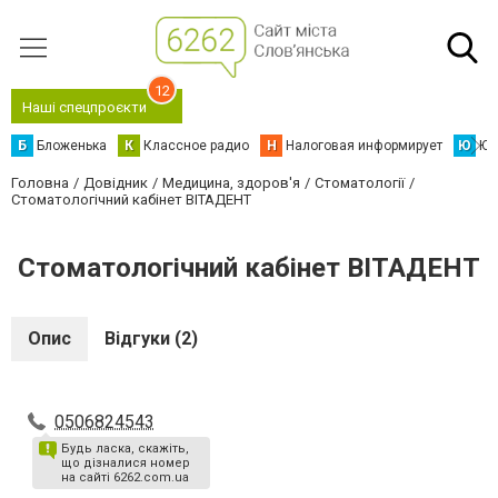
12
Наші спецпроєкти
Б
Бложенька
К
Классное радио
Н
Налоговая информирует
Ю
Юс
Головна
Довідник
Медицина, здоров'я
Стоматології
Стоматологічний кабінет ВІТАДЕНТ
Стоматологічний кабінет ВІТАДЕНТ
Опис
Відгуки (2)
0506824543
Будь ласка, скажіть,
що дізналися номер
на сайті 6262.com.ua