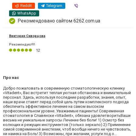
Reddit
Telegram
Viber
WhatsApp
Рекомендовано сайтом 6262.com.ua
Виктория Скворцова
Рекомендую!!!!
12
Про нас
Добро пожаловать в современную стоматологическую клинику
«Vitadent», Вас встретит теплая уютная обстановка и внимательный
персонал. Здесь, используя последние разработки, знания, опыт,
наши врачи ставят перед собой цель путем комплексного подхода
обеспечить эффективное лечение на самом высоком
профессиональном уровне. Уважаемые пациенты! Современная
стоматология в Славянске «Vitadent», обязана удовлетворитьВаши
весьма не уникальные запросы Лечение без боли! 1) Осмотр без
колющих и режущих инструментов (только зеркало) 2) Применение
самой современной анестезии, чтоб вообще ничего не чувствовать,
ни намека на Боль! 3) Возможны, при желании, услуги под о...