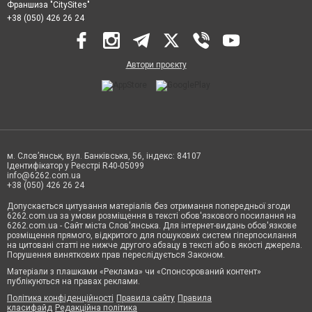
Франшиза "CitySites"
+38 (050) 426 26 24
Автори проєкту
м. Слов’янськ, вул. Банківська, 56, індекс: 84107
Ідентифікатор у Реєстрі R40-05099
info@6262.com.ua
+38 (050) 426 26 24
Допускається цитування матеріалів без отримання попередньої згоди
6262.com.ua за умови розміщення в тексті обов'язкового посилання на
6262.com.ua - Сайт міста Слов'янська. Для інтернет-видань обов'язкове
розміщення прямого, відкритого для пошукових систем гіперпосилання
на цитовані статті не нижче другого абзацу в тексті або в якості джерела.
Порушення виняткових прав переслідується Законом.
Матеріали з плашками «Реклама» чи «Спонсорований контент»
публікуються на правах реклами.
Політика конфіденційності
Правила сайту
Правила
класифайд
Редакційна політика