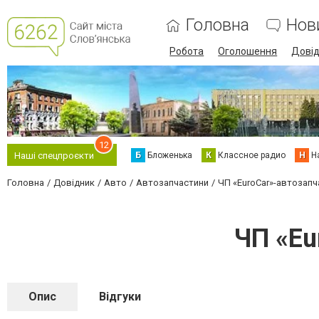
Головна
Нов
Робота
Оголошення
Дові
12
Б
Бложенька
К
Классное радио
Н
Н
Наші спецпроєкти
Головна
Довідник
Авто
Автозапчастини
ЧП «EuroCar»-автозапч
ЧП «Eu
Опис
Відгуки