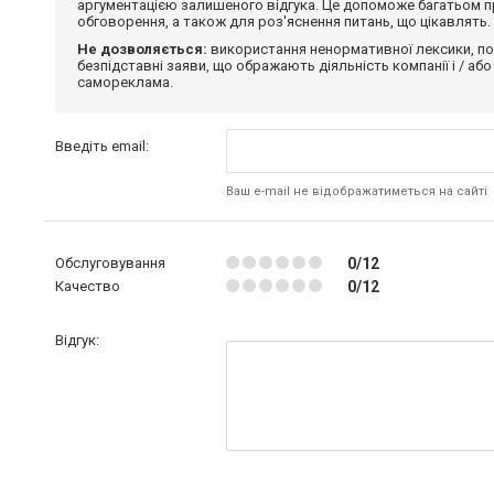
аргументацією залишеного відгука. Це допоможе багатьом пр
обговорення, а також для роз'яснення питань, що цікавлять.
Не дозволяється:
використання ненормативної лексики, по
безпідставні заяви, що ображають діяльність компанії і / або
самореклама.
Введіть email:
Ваш e-mail не відображатиметься на сайті
Обслуговування
0/12
Качество
0/12
Відгук: