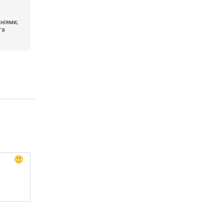
ніями;
та