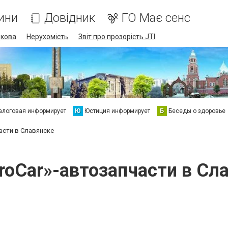
ини
Довідник
ГО Має сенс
дкова
Нерухомість
Звіт про прозорість JTI
алоговая информирует
Ю
Юстиция информирует
Б
Беседы о здоровье
асти в Славянске
roCar»-автозапчасти в Сл