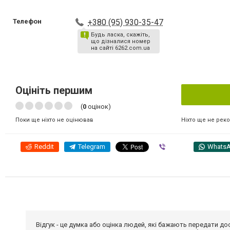
Телефон
+380 (95) 930-35-47
Будь ласка, скажіть,
що дізналися номер
на сайті 6262.com.ua
Оцініть першим
(
0
оцінок)
Ніхто ще не рек
Поки ще ніхто не оцінював
Reddit
Telegram
Viber
Whats
Відгук - це думка або оцінка людей, які бажають передати 