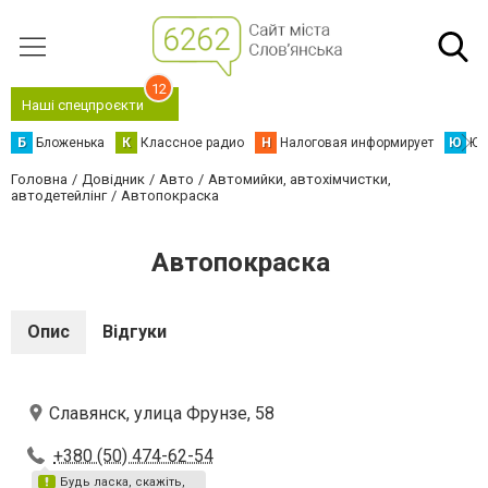
12
Наші спецпроєкти
Б
Бложенька
К
Классное радио
Н
Налоговая информирует
Ю
Юс
Головна
Довідник
Авто
Автомийки, автохімчистки,
автодетейлінг
Автопокраска
Автопокраска
Опис
Відгуки
Славянск, улица Фрунзе, 58
+380 (50) 474-62-54
Будь ласка, скажіть,