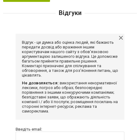
Відгуки
Відгук - це думка або оцінка людей, які бажають
передати досвід або враження іншим
користувачам нашого сайту з обов'язковою
аргументацією залишеного відгука. Це допоможе
багатьом прийняти правильне рішення.
Коментарі призначені для спілкування та
обговорення, а також для роз'яснення питань, що
цікавлять.
Не дозволяється:
використання ненормативної
лексики, погроз або образ; безпосереднє
порівняння з іншими конкуруючими компаніями;
безпідставні заяви, що ображають діяльність
компанії і / або її послуги; розміщення посилань на
сторонні інтернет-ресурси; реклама та
самореклама.
Введіть email: