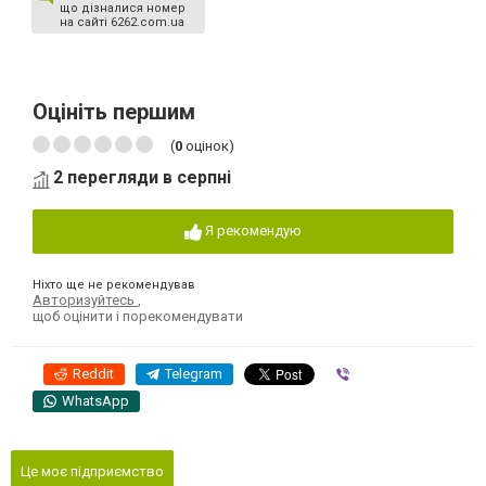
що дізналися номер
на сайті 6262.com.ua
Оцініть першим
(
0
оцінок)
2 перегляди в серпні
Я рекомендую
Ніхто ще не рекомендував
Авторизуйтесь
,
щоб оцінити і порекомендувати
Reddit
Telegram
Viber
WhatsApp
Це моє підприємство