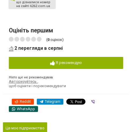
що дізналися номер
на сайті 6262.com.ua
Оцініть першим
(
0
оцінок)
2 перегляди в серпні
Я рекомендую
Ніхто ще не рекомендував
Авторизуйтесь
,
щоб оцінити і порекомендувати
Reddit
Telegram
Viber
WhatsApp
Це моє підприємство