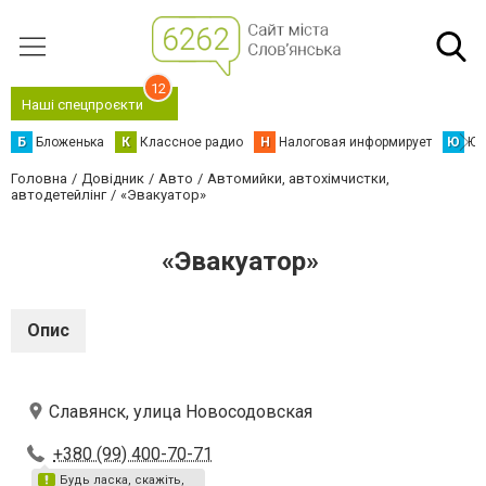
12
Наші спецпроєкти
Б
Бложенька
К
Классное радио
Н
Налоговая информирует
Ю
Юс
Головна
Довідник
Авто
Автомийки, автохімчистки,
автодетейлінг
«Эвакуатор»
«Эвакуатор»
Опис
Славянск, улица Новосодовская
+380 (99) 400-70-71
Будь ласка, скажіть,