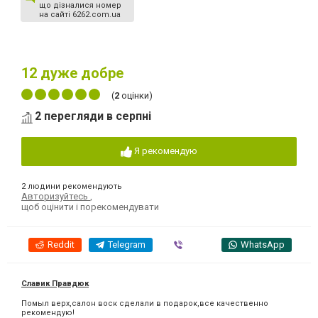
що дізналися номер
на сайті 6262.com.ua
12
дуже добре
(
2
оцінки)
2 перегляди в серпні
Я рекомендую
2 людини рекомендують
Авторизуйтесь
,
щоб оцінити і порекомендувати
Reddit
Telegram
Viber
WhatsApp
Славик Правдюк
Помыл верх,салон воск сделали в подарок,все качественно
рекомендую!