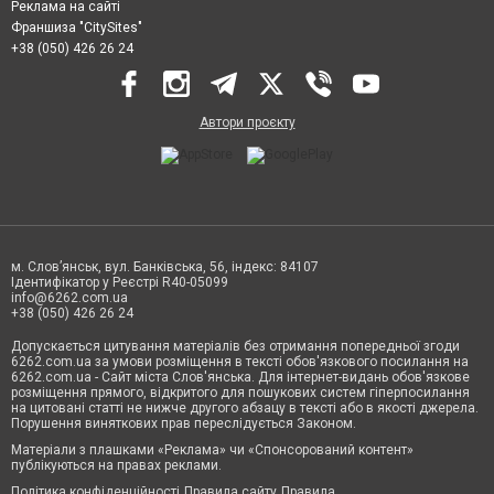
Реклама на сайті
Франшиза "CitySites"
+38 (050) 426 26 24
Автори проєкту
м. Слов’янськ, вул. Банківська, 56, індекс: 84107
Ідентифікатор у Реєстрі R40-05099
info@6262.com.ua
+38 (050) 426 26 24
Допускається цитування матеріалів без отримання попередньої згоди
6262.com.ua за умови розміщення в тексті обов'язкового посилання на
6262.com.ua - Сайт міста Слов'янська. Для інтернет-видань обов'язкове
розміщення прямого, відкритого для пошукових систем гіперпосилання
на цитовані статті не нижче другого абзацу в тексті або в якості джерела.
Порушення виняткових прав переслідується Законом.
Матеріали з плашками «Реклама» чи «Спонсорований контент»
публікуються на правах реклами.
Політика конфіденційності
Правила сайту
Правила