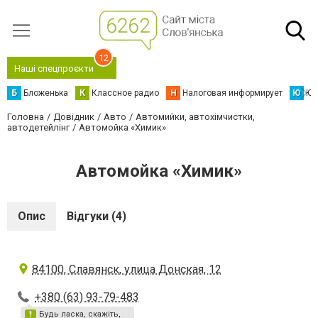
12
Наші спецпроєкти
Б
Бложенька
К
Классное радио
Н
Налоговая информирует
Ю
Юс
Головна
Довідник
Авто
Автомийки, автохімчистки,
автодетейлінг
Автомойка «Химик»
Автомойка «Химик»
Опис
Відгуки (4)
84100, Славянск, улица Донская, 12
+380 (63) 93-79-483
Будь ласка, скажіть,