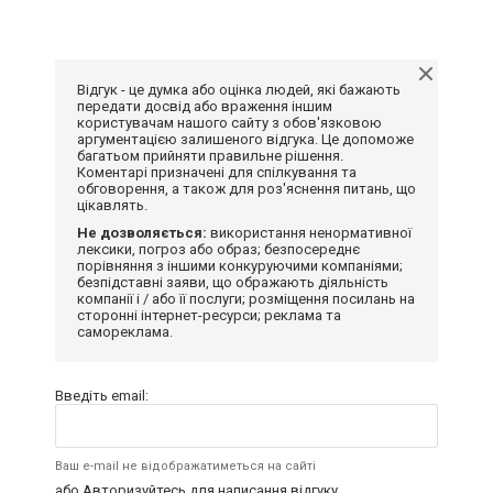
Відгук - це думка або оцінка людей, які бажають
передати досвід або враження іншим
користувачам нашого сайту з обов'язковою
аргументацією залишеного відгука. Це допоможе
багатьом прийняти правильне рішення.
Коментарі призначені для спілкування та
обговорення, а також для роз'яснення питань, що
цікавлять.
Не дозволяється:
використання ненормативної
лексики, погроз або образ; безпосереднє
порівняння з іншими конкуруючими компаніями;
безпідставні заяви, що ображають діяльність
компанії і / або її послуги; розміщення посилань на
сторонні інтернет-ресурси; реклама та
самореклама.
Введіть email:
Ваш e-mail не відображатиметься на сайті
або
Авторизуйтесь
для написання відгуку