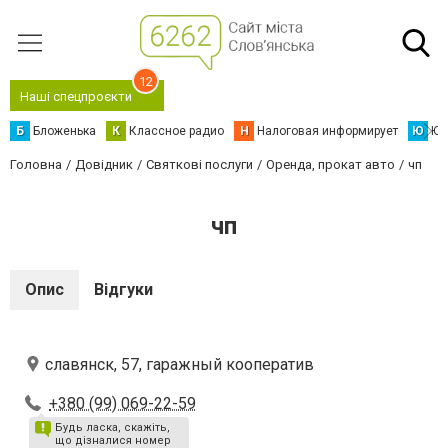
12
Наші спецпроєкти
Б
Бложенька
К
Классное радио
Н
Налоговая информирует
Ю
Юс
Головна
Довідник
Святкові послуги
Оренда, прокат авто
чп
чп
Опис
Відгуки
славянск, 57, гаражный кооператив
+380 (99) 069-22-59
Будь ласка, скажіть,
що дізналися номер