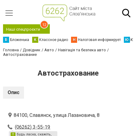
12
Наші спецпроєкти
Б
Бложенька
К
Классное радио
Н
Налоговая информирует
Ю
Юс
Головна
Довідник
Авто
Навігація та безпека авто
Автострахование
Автострахование
Опис
84100, Славянск, улица Лазановича, 8
(06262) 3-55-19
Будь ласка, скажіть,