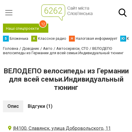
12
Наші спецпроєкти
Б
Бложенька
К
Классное радио
Н
Налоговая информирует
Ю
Юс
Головна
Довідник
Авто
Автосервіси, СТО
ВЕЛОДЕПО
велосипеды из Германии для всей семьи.Индивидуальный тюнинг
ВЕЛОДЕПО велосипеды из Германии
для всей семьи.Индивидуальный
тюнинг
Опис
Відгуки (1)
84100, Славянск, улица Добровольского, 11