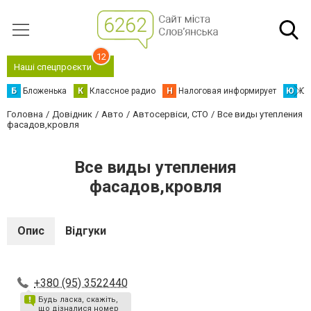
12
Наші спецпроєкти
Б
Бложенька
К
Классное радио
Н
Налоговая информирует
Ю
Юс
Головна
Довідник
Авто
Автосервіси, СТО
Все виды утепления
фасадов,кровля
Все виды утепления
фасадов,кровля
Опис
Відгуки
+380 (95) 3522440
Будь ласка, скажіть,
що дізналися номер