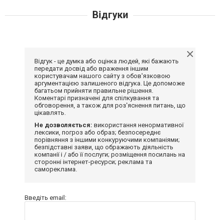
Відгуки
Відгук - це думка або оцінка людей, які бажають
передати досвід або враження іншим
користувачам нашого сайту з обов'язковою
аргументацією залишеного відгука. Це допоможе
багатьом прийняти правильне рішення.
Коментарі призначені для спілкування та
обговорення, а також для роз'яснення питань, що
цікавлять.
Не дозволяється:
використання ненормативної
лексики, погроз або образ; безпосереднє
порівняння з іншими конкуруючими компаніями;
безпідставні заяви, що ображають діяльність
компанії і / або її послуги; розміщення посилань на
сторонні інтернет-ресурси; реклама та
самореклама.
Введіть email: