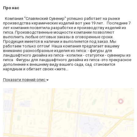
Про нас
Компания "Славянский Сувенир" успешно работает на рынке
производства керамических изделий вот уже 19 лет. Последние 7
лет компания посвятила разработке и производству изделий из
гипса. Производственные мощности компании позволяют
выполнить любые оптовые заказы в оговоренные сроки.
Продукция имеется в наличии и выполняется под заказ. Мы
работаем только оптом! Наша компания предлагает вашему
вниманию разнообразные изделия из гипса: - фигуры для
ландшафтного дизайна из гипса - копилки - статуэтки - сувениры из
гипса Фигуры для ландшафтного дизайна из гипса -это прекрасное
дополнение к внешнему виду вашего сада, сад становится
нарядным и обитает своих «жите...
Показати повний опис