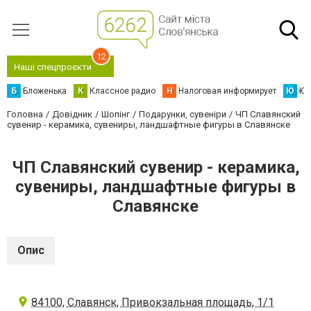
12
Наші спецпроєкти
Б
Бложенька
К
Классное радио
Н
Налоговая информирует
Ю
Юс
Головна
Довідник
Шопінг
Подарунки, сувеніри
ЧП Славянский
сувенир - керамика, сувениры, ландшафтные фигуры в Славянске
ЧП Славянский сувенир - керамика,
сувениры, ландшафтные фигуры в
Славянске
Опис
84100, Славянск, Привокзальная площадь, 1/1