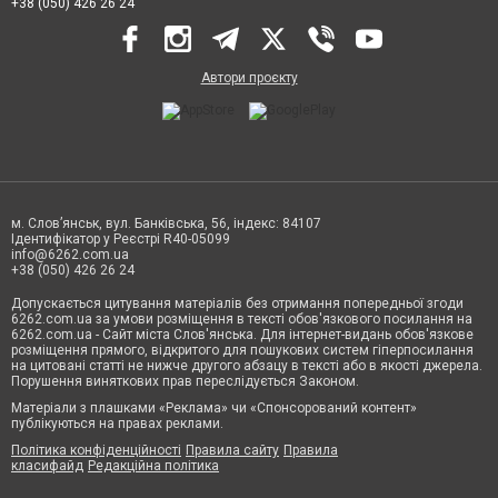
+38 (050) 426 26 24
Автори проєкту
м. Слов’янськ, вул. Банківська, 56, індекс: 84107
Ідентифікатор у Реєстрі R40-05099
info@6262.com.ua
+38 (050) 426 26 24
Допускається цитування матеріалів без отримання попередньої згоди
6262.com.ua за умови розміщення в тексті обов'язкового посилання на
6262.com.ua - Сайт міста Слов'янська. Для інтернет-видань обов'язкове
розміщення прямого, відкритого для пошукових систем гіперпосилання
на цитовані статті не нижче другого абзацу в тексті або в якості джерела.
Порушення виняткових прав переслідується Законом.
Матеріали з плашками «Реклама» чи «Спонсорований контент»
публікуються на правах реклами.
Політика конфіденційності
Правила сайту
Правила
класифайд
Редакційна політика