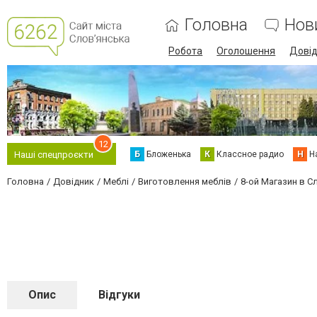
Головна
Нов
Робота
Оголошення
Дові
12
Б
Бложенька
К
Классное радио
Н
Н
Наші спецпроєкти
Головна
Довідник
Меблі
Виготовлення меблів
8-ой Магазин в С
Опис
Відгуки