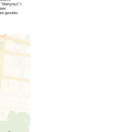
"Импульс" г.
азин
ее дизайн.