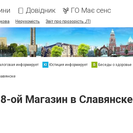
ини
Довідник
ГО Має сенс
дкова
Нерухомість
Звіт про прозорість JTI
алоговая информирует
Ю
Юстиция информирует
Б
Беседы о здоровье
лавянске
8-ой Магазин в Славянске