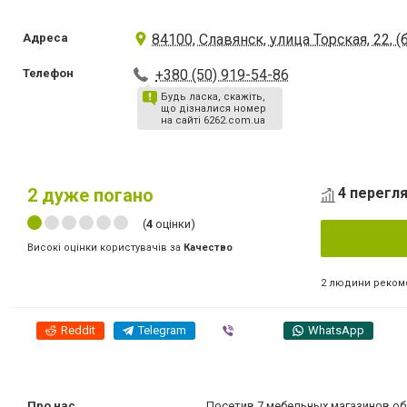
Адреса
84100, Славянск, улица Торская, 22,
Телефон
+380 (50) 919-54-86
Будь ласка, скажіть,
що дізналися номер
на сайті 6262.com.ua
2
дуже погано
4 перегля
(
4
оцінки)
Високі оцінки користувачів за
Качество
2 людини реком
Reddit
Telegram
Viber
WhatsApp
Про нас
Посетив 7 мебельных магазинов обязат