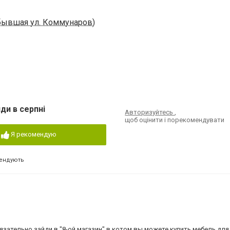
 (бывшая ул. Коммунаров)
ди в серпні
Авторизуйтесь
,
щоб оцінити і порекомендувати
Я рекомендую
ендують
ельно зайди в "8-ой магазин" в котом вы можете купить мебель для