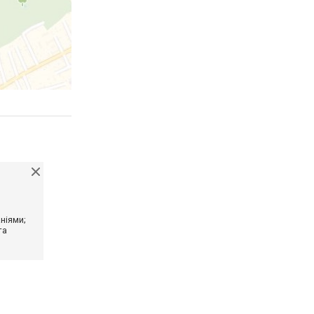
ніями;
та