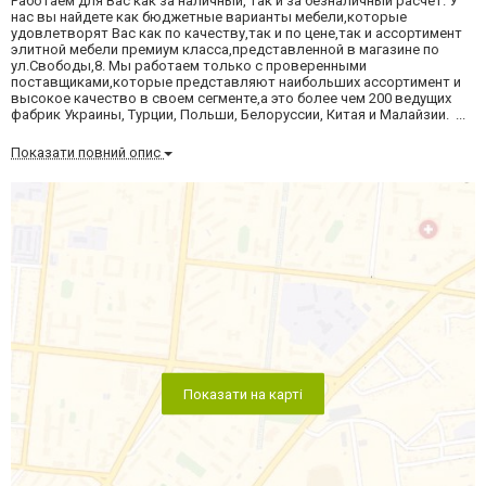
Работаем для Вас как за наличный, так и за безналичный расчет. У
нас вы найдете как бюджетные варианты мебели,которые
удовлетворят Вас как по качеству,так и по цене,так и ассортимент
элитной мебели премиум класса,представленной в магазине по
ул.Свободы,8. Мы работаем только с проверенными
поставщиками,которые представляют наибольших ассортимент и
высокое качество в своем сегменте,а это более чем 200 ведущих
фабрик Украины, Турции, Польши, Белоруссии, Китая и Малайзии. ...
Показати повний опис
Показати на карті