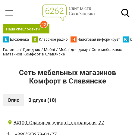
12
Наші спецпроєкти
Б
Бложенька
К
Классное радио
Н
Налоговая информирует
Ю
Юс
Головна
Довідник
Меблі
Меблі для дому
Сеть мебельных
магазинов Комфорт в Славянске
Сеть мебельных магазинов
Комфорт в Славянске
Опис
Відгуки (18)
84100, Славянск, улица Центральная, 27
+380(50)279-01-77