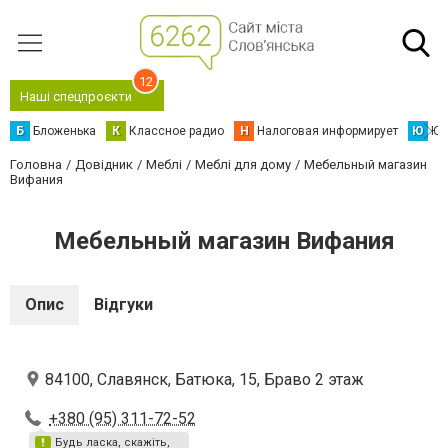
12
Наші спецпроєкти
Б
Бложенька
К
Классное радио
Н
Налоговая информирует
Ю
Юс
Головна
Довідник
Меблі
Меблі для дому
Мебельный магазин
Вифания
Мебельный магазин Вифания
Опис
Відгуки
84100, Славянск, Батюка, 15, Браво 2 этаж
+380 (95) 311-72-52
Будь ласка, скажіть,