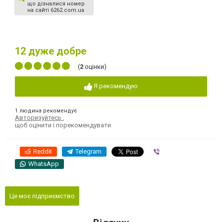
що дізналися номер
на сайті 6262.com.ua
12
дуже добре
(
2
оцінки)
Я рекомендую
1 людина рекомендує
Авторизуйтесь
,
щоб оцінити і порекомендувати
Reddit
Telegram
Viber
WhatsApp
Це моє підприємство