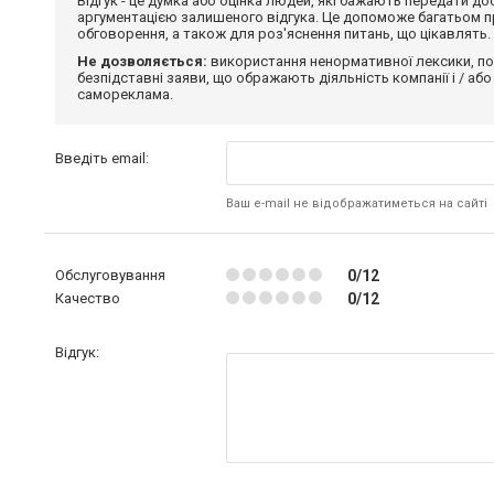
Відгук - це думка або оцінка людей, які бажають передати 
аргументацією залишеного відгука. Це допоможе багатьом пр
обговорення, а також для роз'яснення питань, що цікавлять.
Не дозволяється:
використання ненормативної лексики, по
безпідставні заяви, що ображають діяльність компанії і / або
самореклама.
Введіть email:
Ваш e-mail не відображатиметься на сайті
Обслуговування
0/12
Качество
0/12
Відгук: