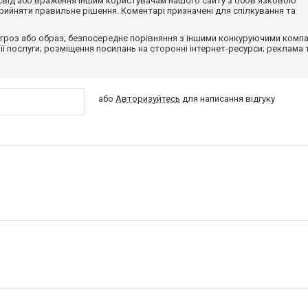
досвід або враження іншим користувачам нашого сайту з обов'язковою
ийняти правильне рішення. Коментарі призначені для спілкування та
гроз або образ; безпосереднє порівняння з іншими конкуруючими компа
 її послуги; розміщення посилань на сторонні інтернет-ресурси; реклама 
або
Авторизуйтесь
для написання відгуку