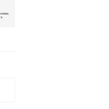
ніями;
та