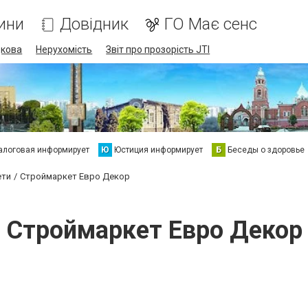
ини
Довідник
ГО Має сенс
дкова
Нерухомість
Звіт про прозорість JTI
алоговая информирует
Ю
Юстиция информирует
Б
Беседы о здоровье
ети
Строймаркет Евро Декор
Строймаркет Евро Декор