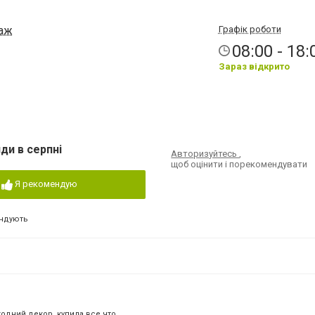
таж
Графік роботи
08:00 - 18:
Зараз відкрито
ди в серпні
Авторизуйтесь
,
щоб оцінити і порекомендувати
Я рекомендую
ндують
дний декор, купила все что