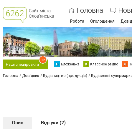
Головна
Нов
Робота
Оголошення
Дові
12
Б
Бложенька
К
Классное радио
Н
Н
Наші спецпроєкти
Головна
Довідник
Будівництво (продукція)
Будівельні супермарк
Опис
Відгуки (2)