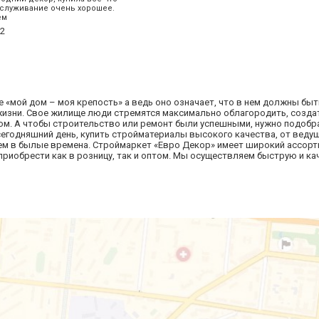
бслуживание очень хорошее.
ем
2
 «мой дом – моя крепость» а ведь оно означает, что в нем должны бы
жизни. Свое жилище люди стремятся максимально облагородить, созда
ом. А чтобы строительство или ремонт были успешными, нужно подобр
сегодняшний день, купить стройматериалы высокого качества, от веду
ем в былые времена. Строймаркет «Евро Декор» имеет широкий ассор
риобрести как в розницу, так и оптом. Мы осуществляем быструю и к