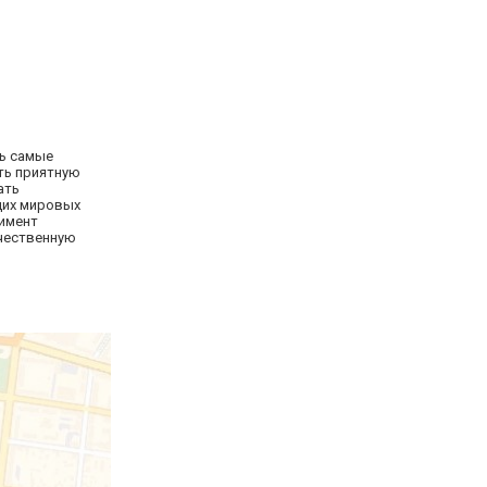
ть самые
ть приятную
ать
щих мировых
тимент
ачественную