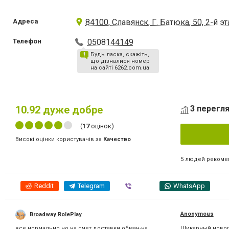
Адреса
84100, Славянск, Г. Батюка, 50, 2-й э
Телефон
0508144149
Будь ласка, скажіть,
що дізналися номер
на сайті 6262.com.ua
10.92
дуже добре
3 перегля
(
17
оцінок)
Високі оцінки користувачів за
Качество
5 людей рекоме
Reddit
Telegram
Viber
WhatsApp
Anonymous
Broadway RolePlay
все нормально но на счет доставки обман-на
Шикарный нового