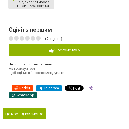
що дізналися номер
на сайті 6262.com.ua
Оцініть першим
(
0
оцінок)
Я рекомендую
Ніхто ще не рекомендував
Авторизуйтесь
,
щоб оцінити і порекомендувати
Reddit
Telegram
Viber
WhatsApp
Це моє підприємство