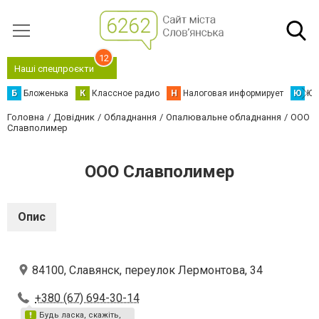
12
Наші спецпроєкти
Б
Бложенька
К
Классное радио
Н
Налоговая информирует
Ю
Юс
Головна
Довідник
Обладнання
Опалювальне обладнання
ООО
Славполимер
ООО Славполимер
Опис
84100, Славянск, переулок Лермонтова, 34
+380 (67) 694-30-14
Будь ласка, скажіть,