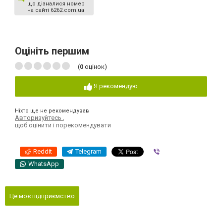
що дізналися номер
на сайті 6262.com.ua
Оцініть першим
(
0
оцінок)
Я рекомендую
Ніхто ще не рекомендував
Авторизуйтесь
,
щоб оцінити і порекомендувати
Reddit
Telegram
Viber
WhatsApp
Це моє підприємство