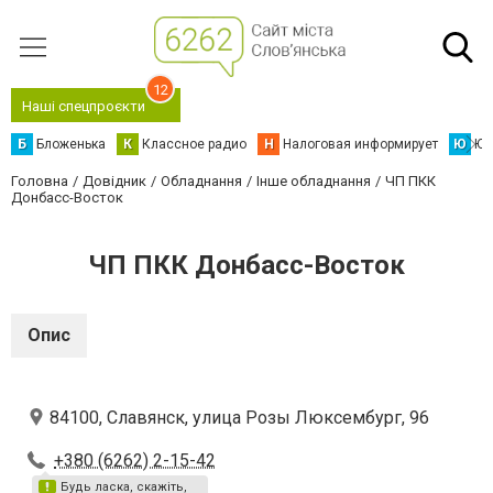
12
Наші спецпроєкти
Б
Бложенька
К
Классное радио
Н
Налоговая информирует
Ю
Юс
Головна
Довідник
Обладнання
Інше обладнання
ЧП ПКК
Донбасс-Восток
ЧП ПКК Донбасс-Восток
Опис
84100, Славянск, улица Розы Люксембург, 96
+380 (6262) 2-15-42
Будь ласка, скажіть,