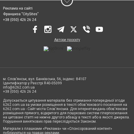
Реклама на сайті
Франшиза "CitySites"
+38 (050) 426 26 24
Автори проєкту
м. Слов’янськ, вул. Банківська, 56, індекс: 84107
Ідентифікатор у Реєстрі R40-05099
info@6262.com.ua
+38 (050) 426 26 24
Допускається цитування матеріалів без отримання попередньої згоди
6262.com.ua за умови розміщення в тексті обов'язкового посилання на
6262.com.ua - Сайт міста Слов'янська. Для інтернет-видань обов'язкове
розміщення прямого, відкритого для пошукових систем гіперпосилання
на цитовані статті не нижче другого абзацу в тексті або в якості джерела.
Порушення виняткових прав переслідується Законом.
Матеріали з плашками «Реклама» чи «Спонсорований контент»
публікуються на правах реклами.