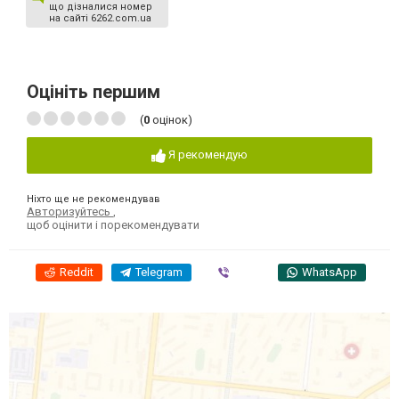
що дізналися номер
на сайті 6262.com.ua
Оцініть першим
(
0
оцінок)
Я рекомендую
Ніхто ще не рекомендував
Авторизуйтесь
,
щоб оцінити і порекомендувати
Reddit
Telegram
Viber
WhatsApp