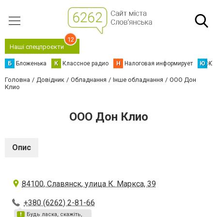
12
Наші спецпроєкти
Б
Бложенька
К
Классное радио
Н
Налоговая информирует
Ю
Юс
Головна
Довідник
Обладнання
Інше обладнання
ООО Дон
Клио
ООО Дон Клио
Опис
84100, Славянск, улица К. Маркса, 39
+380 (6262) 2-81-66
Будь ласка, скажіть,