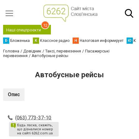
12
Наші спецпроєкти
Б
Бложенька
К
Классное радио
Н
Налоговая информирует
Ю
Юс
Головна
Довідник
Таксі, перевезення
Пасажирські
перевезення
Автобусные рейсы
Автобусные рейсы
Опис
(063) 773-37-10
Будь ласка, скажіть,
що дізналися номер
на сайті 6262.com.ua