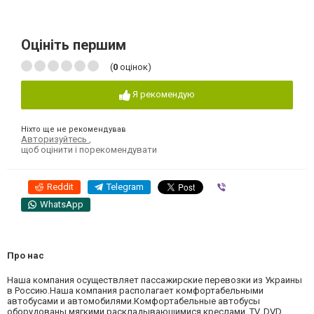
Оцініть першим
(
0
оцінок)
Я рекомендую
Ніхто ще не рекомендував
Авторизуйтесь
,
щоб оцінити і порекомендувати
Reddit
Telegram
Viber
WhatsApp
Про нас
Наша компания осуществляет пассажирские перевозки из Украины
в Россию.Наша компания располагает комфортабельными
автобусами и автомобилями.Комфортабельные автобусы
оборудованы мягкими раскладывающимися креслами, ТV, DVD,