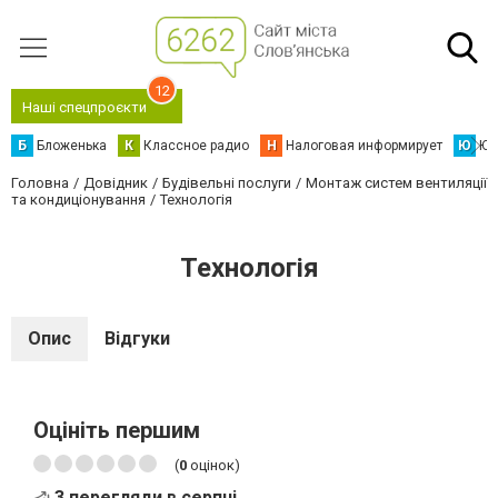
12
Наші спецпроєкти
Б
Бложенька
К
Классное радио
Н
Налоговая информирует
Ю
Юс
Головна
Довідник
Будівельні послуги
Монтаж систем вентиляції
та кондиціонування
Технологія
Технологія
Опис
Відгуки
Оцініть першим
(
0
оцінок)
3 перегляди в серпні