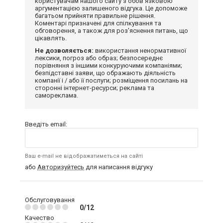
користувачам нашого сайту з обов'язковою
аргументацією залишеного відгука. Це допоможе
багатьом прийняти правильне рішення.
Коментарі призначені для спілкування та
обговорення, а також для роз'яснення питань, що
цікавлять.
Не дозволяється:
використання ненормативної
лексики, погроз або образ; безпосереднє
порівняння з іншими конкуруючими компаніями;
безпідставні заяви, що ображають діяльність
компанії і / або її послуги; розміщення посилань на
сторонні інтернет-ресурси; реклама та
самореклама.
Введіть email:
Ваш e-mail не відображатиметься на сайті
або
Авторизуйтесь
для написання відгуку
Обслуговування
0/12
Качество