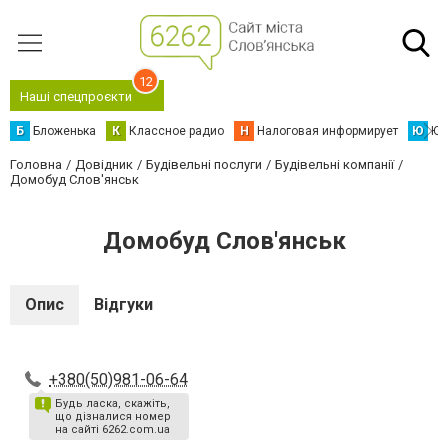
12
Наші спецпроєкти
Б
Бложенька
К
Классное радио
Н
Налоговая информирует
Ю
Юс
Головна
Довідник
Будівельні послуги
Будівельні компанії
Домобуд Слов'янськ
Домобуд Слов'янськ
Опис
Відгуки
+380(50)981-06-64
Будь ласка, скажіть,
що дізналися номер
на сайті 6262.com.ua