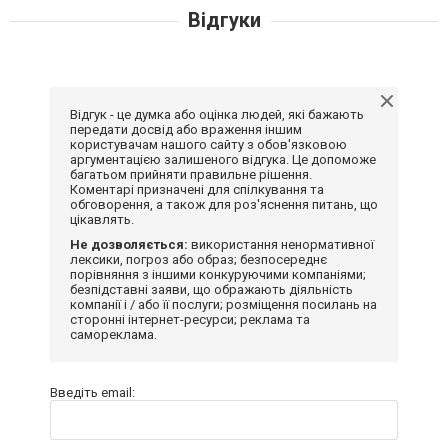
Відгуки
Відгук - це думка або оцінка людей, які бажають
передати досвід або враження іншим
користувачам нашого сайту з обов'язковою
аргументацією залишеного відгука. Це допоможе
багатьом прийняти правильне рішення.
Коментарі призначені для спілкування та
обговорення, а також для роз'яснення питань, що
цікавлять.
Не дозволяється:
використання ненормативної
лексики, погроз або образ; безпосереднє
порівняння з іншими конкуруючими компаніями;
безпідставні заяви, що ображають діяльність
компанії і / або її послуги; розміщення посилань на
сторонні інтернет-ресурси; реклама та
самореклама.
Введіть email: