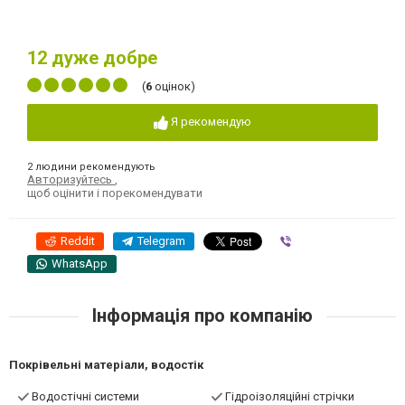
12
дуже добре
(
6
оцінок)
Я рекомендую
2 людини рекомендують
Авторизуйтесь
,
щоб оцінити і порекомендувати
Reddit
Telegram
Viber
WhatsApp
Інформація про компанію
Покрівельні матеріали, водостік
Водостічні системи
Гідроізоляційні стрічки