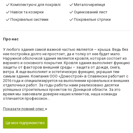
Комплектуючі для покрівлі
Металочерепиця
Навіси та козирки
Оцинкований лист
Покрівельні системи
Покрівельні стрічки
Про нас
У любого здания самой важной частью является – крыша. Ведь без
нее постройка долго не простоит, да и толку от нее будет мало.
Наружной оболочкой здания является кровля, которая состоит из
верхнего и основного покрытия. Кровля здания выполняет функцию
защиты от факторов внешней среды – защита от дождя, снега,
ветра. А еще выполняет и эстетическую функцию, украшая тем
самым здание. Компания ООО «Домострой» в Славянске работает с
2016 года и специализируется на выполнении кровельных и внешних
отделочных работ. За годы работы нами реализовано десятки
успешных строительных проектов по Донецкой области. За это
время мы завоевали доверие наших клиентов, наша команда
отличается профессион...
Показати повний опис
Це моє підприємство