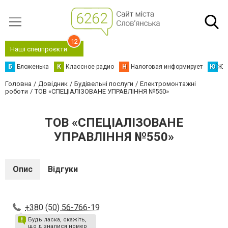
12
Наші спецпроєкти
Б
Бложенька
К
Классное радио
Н
Налоговая информирует
Ю
Юс
Головна
Довідник
Будівельні послуги
Електромонтажні
роботи
ТОВ «СПЕЦІАЛІЗОВАНЕ УПРАВЛІННЯ №550»
ТОВ «СПЕЦІАЛІЗОВАНЕ
УПРАВЛІННЯ №550»
Опис
Відгуки
+380 (50) 56-766-19
Будь ласка, скажіть,
що дізналися номер