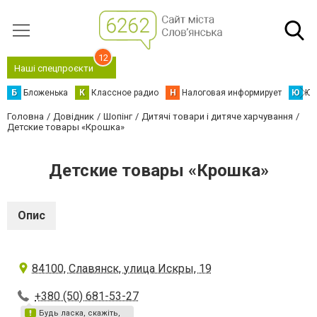
12
Наші спецпроєкти
Б
Бложенька
К
Классное радио
Н
Налоговая информирует
Ю
Юс
Головна
Довідник
Шопінг
Дитячі товари і дитяче харчування
Детские товары «Крошка»
Детские товары «Крошка»
Опис
84100, Славянск, улица Искры, 19
+380 (50) 681-53-27
Будь ласка, скажіть,