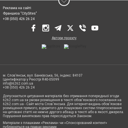
Реклама на сайті
Франшиза "CitySites"
+38 (050) 426 26 24
Автори проєкту
м. Слов’янськ, вул. Банківська, 56, індекс: 84107
Ідентифікатор у Реєстрі R40-05099
info@6262.com.ua
+38 (050) 426 26 24
Допускається цитування матеріалів без отримання попередньої згоди
6262.com.ua за умови розміщення в тексті обов'язкового посилання на
6262.com.ua - Сайт міста Слов'янська. Для інтернет-видань обов'язкове
розміщення прямого, відкритого для пошукових систем гіперпосилання
на цитовані статті не нижче другого абзацу в тексті або в якості джерела.
Порушення виняткових прав переслідується Законом.
Матеріали з плашками «Реклама» чи «Спонсорований контент»
публікуються на правах реклами.