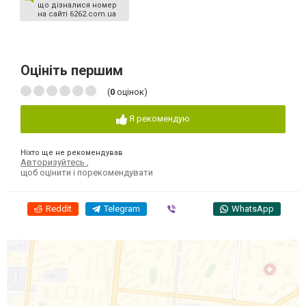
що дізналися номер
на сайті 6262.com.ua
Оцініть першим
(
0
оцінок)
Я рекомендую
Ніхто ще не рекомендував
Авторизуйтесь
,
щоб оцінити і порекомендувати
Reddit
Telegram
Viber
WhatsApp