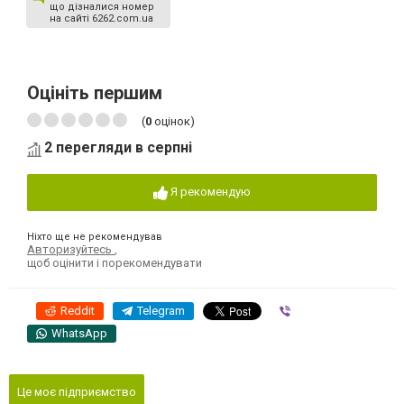
що дізналися номер
на сайті 6262.com.ua
Оцініть першим
(
0
оцінок)
2 перегляди в серпні
Я рекомендую
Ніхто ще не рекомендував
Авторизуйтесь
,
щоб оцінити і порекомендувати
Reddit
Telegram
Viber
WhatsApp
Це моє підприємство