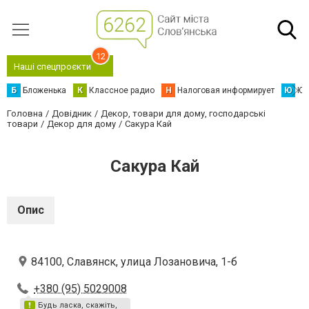
12
Наші спецпроєкти
Б
Бложенька
К
Классное радио
Н
Налоговая информирует
Ю
Юс
Головна
Довідник
Декор, товари для дому, господарські
товари
Декор для дому
Сакура Кай
Сакура Кай
Опис
84100, Славянск, улица Лозановича, 1-б
+380 (95) 5029008
Будь ласка, скажіть,